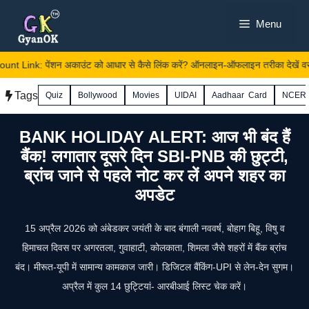
Skip
Menu
to
content
 Link: पेंशन अकाउंट को आधार से कैसे लिंक करें? ऑनलाइन-ऑफलाइन तरीका देखें वरना 
Tags
Quiz
Bollywood
Movies
UIDAI
Aadhaar Card
NCER
BANK HOLIDAY ALERT: आज भी बंद हैं
बैंक! लगातार दूसरे दिन SBI-PNB की छुट्टी,
ब्रांच जाने से पहले नोट कर लें अपने शहर का
अपडेट
15 अप्रैल 2026 को अंबेडकर जयंती के बाद बंगाली नववर्ष, बोहाग बिहू, विषु व
हिमाचल दिवस पर अगरतला, गुवाहाटी, कोलकाता, शिमला जैसे शहरों में बैंक ब्रांच
बंद। मीरूत-यूपी में सामान्य कामकाज जारी। डिजिटल बैंकिंग-UPI से लेन-देन सुगम।
अप्रैल में कुल 14 छुट्टियां- आरबीआई लिस्ट चेक करें।