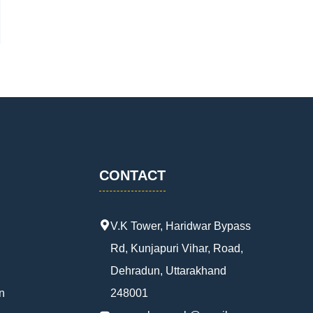
CONTACT
V.K Tower, Haridwar Bypass
Rd, Kunjapuri Vihar, Road,
Dehradun, Uttarakhand
n
248001