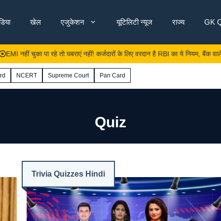
ंडिया
खेल
एजुकेशन
यूटिलिटी न्यूज
राज्य
GK Q
ुका पा रहे तो घबराएं नहीं! कर्जदारों के लिए वरदान है RBI का ये नियम, बैंक वाले भी नहीं क
rd
NCERT
Supreme Court
Pan Card
Quiz
Trivia Quizzes Hindi