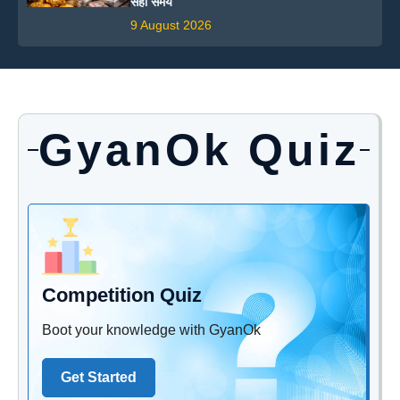
सही समय
9 August 2026
GyanOk Quiz
Competition Quiz
Boot your knowledge with GyanOk
Get Started