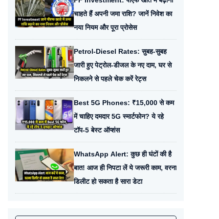
PF Investment: पीएफ खाते में बढ़ाना
चाहते हैं अपनी जमा राशि? जानें निवेश का
नया नियम और पूरा प्रोसेस
Petrol-Diesel Rates: सुबह-सुबह
जारी हुए पेट्रोल-डीजल के नए दाम, घर से
निकलने से पहले चेक करें रेट्स
Best 5G Phones: ₹15,000 से कम
में चाहिए दमदार 5G स्मार्टफोन? ये रहे
टॉप-5 बेस्ट ऑप्शंस
WhatsApp Alert: कुछ ही घंटों की है
बात! आज ही निपटा लें ये जरूरी काम, वरना
डिलीट हो सकता है सारा डेटा