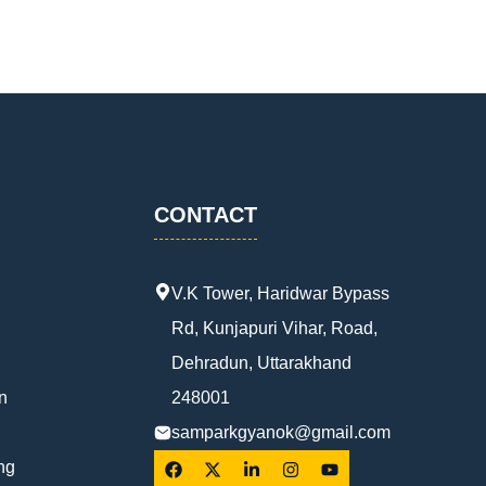
CONTACT
V.K Tower, Haridwar Bypass
Rd, Kunjapuri Vihar, Road,
Dehradun, Uttarakhand
n
248001
samparkgyanok@gmail.com
ng