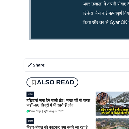
अमर उजाला में अपनी सेवाएं द
डिफेंस जैसे कई महत्वपूर्ण व
किया और तब से GyanOK टी
🔗 Share:
ALSO READ
इंडिया
हड्डियां जमा देने वाली ठंड! भारत की वो जगह
जहाँ -60 डिग्री में भी रहते हैं लोग
Pinki Negi
|
8 August 2026
इंडिया
बिहार-बंगाल को काटकर क्या बनने जा रहा है