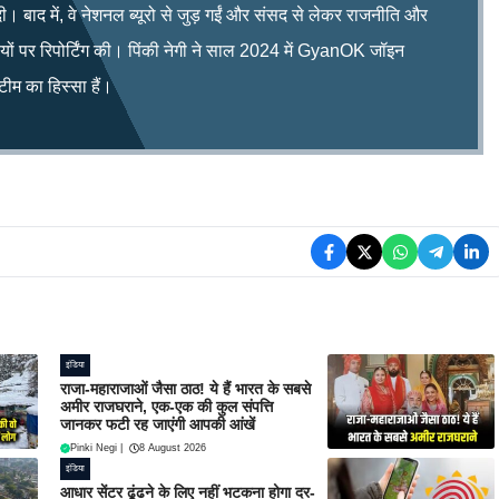
ी। बाद में, वे नेशनल ब्यूरो से जुड़ गईं और संसद से लेकर राजनीति और
िषयों पर रिपोर्टिंग की। पिंकी नेगी ने साल 2024 में GyanOK जॉइन
म का हिस्सा हैं।
इंडिया
राजा-महाराजाओं जैसा ठाठ! ये हैं भारत के सबसे
अमीर राजघराने, एक-एक की कुल संपत्ति
जानकर फटी रह जाएंगी आपकी आंखें
Pinki Negi
|
8 August 2026
इंडिया
आधार सेंटर ढूंढने के लिए नहीं भटकना होगा दर-