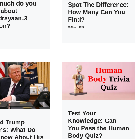
much do you
Spot The Difference:
 about
How Many Can You
drayaan-3
Find?
ion?
28 March 2025
Test Your
Knowledge: Can
ld Trump
You Pass the Human
ns: What Do
Body Quiz?
now About His