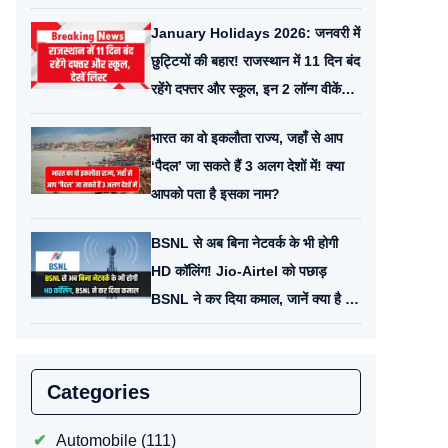
आई बड़ी अपडेट
January Holidays 2026: जनवरी में
छुट्टियों की बहार! राजस्थान में 11 दिन बंद
रहेंगे दफ्तर और स्कूल, इन 2 लॉन्ग वीकेंड
पर बना लें घूमने का प्लान
भारत का वो इकलौता राज्य, जहाँ से आप
‘पैदल’ जा सकते हैं 3 अलग देशों में! क्या
आपको पता है इसका नाम?
BSNL से अब बिना नेटवर्क के भी होगी
HD कॉलिंग! Jio-Airtel को पछाड़
BSNL ने कर दिया कमाल, जानें क्या है यह
नई जादुई तकनीक
Categories
Automobile
(111)