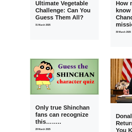
Ultimate Vegetable
How 
Challenge: Can You
know
Guess Them All?
Chan
miss
31 March 2025
30 March 2025
Only true Shinchan
fans can recognize
Dona
this……..
Retur
You K
28 March 2025