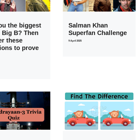
ou the biggest
Salman Khan
f Big B? Then
Superfan Challenge
r these
9 April 2025
ions to prove