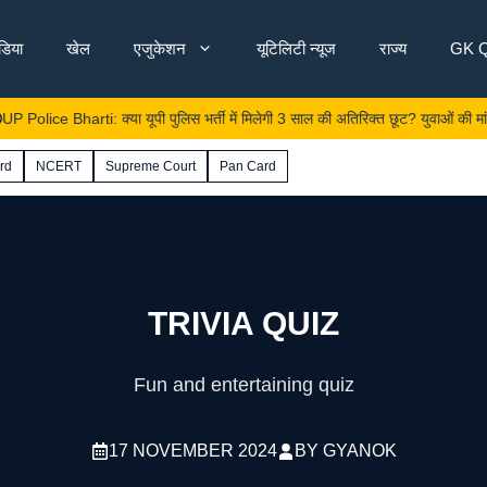
ंडिया
खेल
एजुकेशन
यूटिलिटी न्यूज
राज्य
GK Q
harti: क्या यूपी पुलिस भर्ती में मिलेगी 3 साल की अतिरिक्त छूट? युवाओं की मांग और सरका
rd
NCERT
Supreme Court
Pan Card
TRIVIA QUIZ
Fun and entertaining quiz
17 NOVEMBER 2024
BY
GYANOK