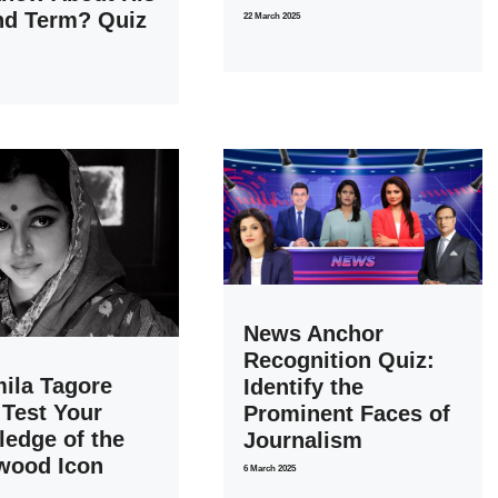
nd Term? Quiz
22 March 2025
News Anchor
Recognition Quiz:
ila Tagore
Identify the
 Test Your
Prominent Faces of
edge of the
Journalism
wood Icon
6 March 2025