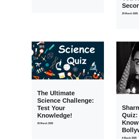
Seco
25 March 2025
The Ultimate
Science Challenge:
Sharm
Test Your
Quiz:
Knowledge!
Knowl
20 March 2025
Bolly
6 March 2025