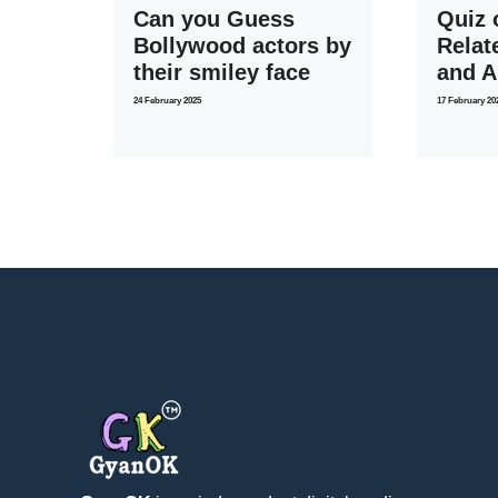
Can you Guess
Quiz 
Bollywood actors by
Relat
their smiley face
and 
24 February 2025
17 February 20