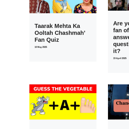
Are y
Taarak Mehta Ka
fan o
Ooltah Chashmah’
answe
Fan Quiz
quest
10 May 2025
it?
19 April 2025