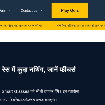
Play Quiz
uiz
Contact us
रेट जानकर रह जाएंगे दंग
पोस्ट ऑफिस की यह स्कीम है सोने की खान! मात्र 
ें कूदा नथिंग, जानें फीचर्स
an Smart Glasses को सीधी टक्कर देंगे। इन ग्लासेस
एक नया वियरेबल‑फोकस्ड ब्रांड बनाएगा।