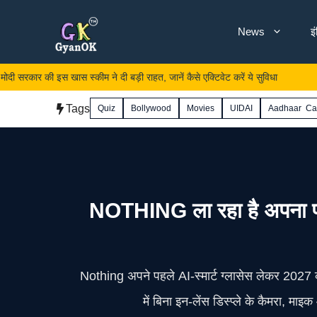
Skip
News
इ
to
content
 की इस खास स्कीम ने दी बड़ी राहत, जानें कैसे एक्टिवेट करें ये सुविधा
सऊदी अ
Tags
Quiz
Bollywood
Movies
UIDAI
Aadhaar Ca
NOTHING ला रहा है अपना पहल
Nothing अपने पहले AI‑स्मार्ट ग्लासेस लेकर 2027 
में बिना इन‑लेंस डिस्प्ले के कैमरा,