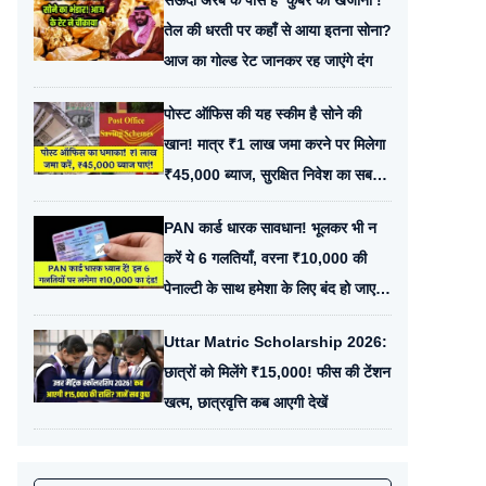
सऊदी अरब के पास है ‘कुबेर का खजाना’!
तेल की धरती पर कहाँ से आया इतना सोना?
आज का गोल्ड रेट जानकर रह जाएंगे दंग
पोस्ट ऑफिस की यह स्कीम है सोने की
खान! मात्र ₹1 लाख जमा करने पर मिलेगा
₹45,000 ब्याज, सुरक्षित निवेश का सबसे
धाकड़ प्लान
PAN कार्ड धारक सावधान! भूलकर भी न
करें ये 6 गलतियाँ, वरना ₹10,000 की
पेनाल्टी के साथ हमेशा के लिए बंद हो जाएगा
अकाउंट
Uttar Matric Scholarship 2026:
छात्रों को मिलेंगे ₹15,000! फीस की टेंशन
खत्म, छात्रवृत्ति कब आएगी देखें