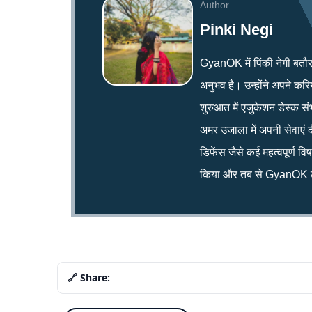
Author
Pinki Negi
GyanOK में पिंकी नेगी बतौर न्य
अनुभव है। उन्होंने अपने क
शुरुआत में एजुकेशन डेस्क सं
अमर उजाला में अपनी सेवाएं द
डिफेंस जैसे कई महत्वपूर्ण व
किया और तब से GyanOK टी
🔗 Share: