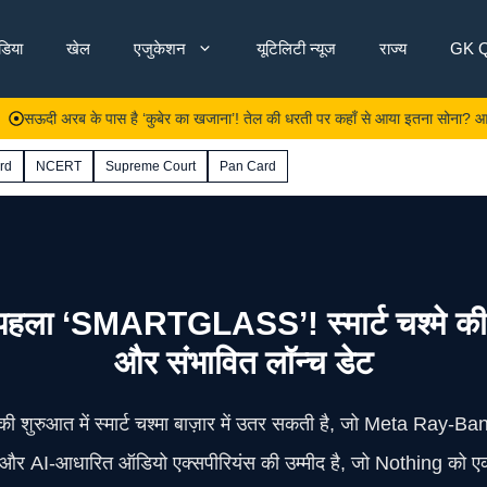
ंडिया
खेल
एजुकेशन
यूटिलिटी न्यूज
राज्य
GK Q
रब के पास है ‘कुबेर का खजाना’! तेल की धरती पर कहाँ से आया इतना सोना? आज का गोल्ड 
rd
NCERT
Supreme Court
Pan Card
ा ‘SMARTGLASS’! स्मार्ट चश्मे की रेस म
और संभावित लॉन्च डेट
की शुरुआत में स्मार्ट चश्मा बाज़ार में उतर सकती है, जो Meta Ray‑B
 माइक और AI‑आधारित ऑडियो एक्सपीरियंस की उम्मीद है, जो Nothing को 