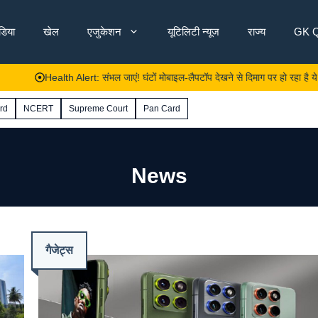
ंडिया
खेल
एजुकेशन
यूटिलिटी न्यूज
राज्य
GK Q
alth Alert: संभल जाएं! घंटों मोबाइल-लैपटॉप देखने से दिमाग पर हो रहा है ये बुरा असर, रिसर्
rd
NCERT
Supreme Court
Pan Card
News
गैजेट्स