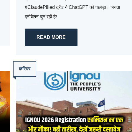
।
#ClaudePilled ट्रेंड ने ChatGPT को पछाड़ा। जनता
इनोवेशन चुन रही है!
READ MORE
करियर