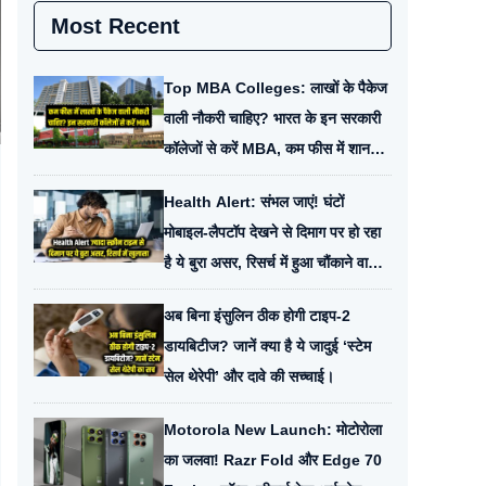
Most Recent
Top MBA Colleges: लाखों के पैकेज
वाली नौकरी चाहिए? भारत के इन सरकारी
कॉलेजों से करें MBA, कम फीस में शानदार
करियर।
Health Alert: संभल जाएं! घंटों
मोबाइल-लैपटॉप देखने से दिमाग पर हो रहा
है ये बुरा असर, रिसर्च में हुआ चौंकाने वाला
खुलासा।
अब बिना इंसुलिन ठीक होगी टाइप-2
डायबिटीज? जानें क्या है ये जादुई ‘स्टेम
सेल थेरेपी’ और दावे की सच्चाई।
Motorola New Launch: मोटोरोला
का जलवा! Razr Fold और Edge 70