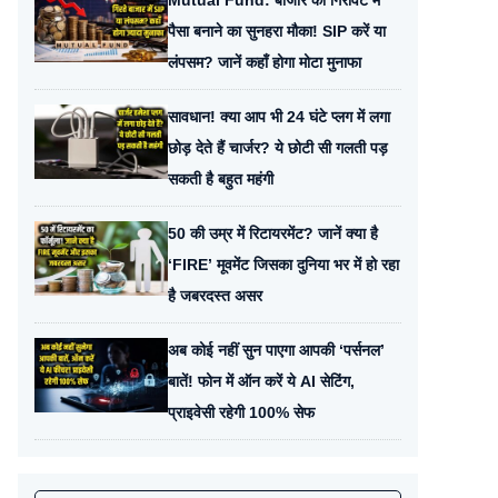
Mutual Fund: बाजार की गिरावट में
पैसा बनाने का सुनहरा मौका! SIP करें या
लंपसम? जानें कहाँ होगा मोटा मुनाफा
सावधान! क्या आप भी 24 घंटे प्लग में लगा
छोड़ देते हैं चार्जर? ये छोटी सी गलती पड़
सकती है बहुत महंगी
50 की उम्र में रिटायरमेंट? जानें क्या है
‘FIRE’ मूवमेंट जिसका दुनिया भर में हो रहा
है जबरदस्त असर
अब कोई नहीं सुन पाएगा आपकी ‘पर्सनल’
बातें! फोन में ऑन करें ये AI सेटिंग,
प्राइवेसी रहेगी 100% सेफ