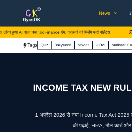
Skip
News
इ
to
content
AI वाला नया ‘JioFinance’ ऐप, ग्राहकों को मिलेंगे फ्री पॉइंट्स
Mutual F
Tags
Quiz
Bollywood
Movies
UIDAI
Aadhaar Ca
INCOME TAX NEW RULES: आज
1 अप्रैल 2026 से नया Income Tax Act 2025 लागू 
की पढ़ाई, HRA, मील कार्ड और गि