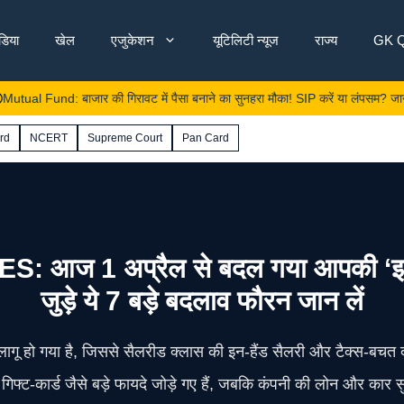
ंडिया
खेल
एजुकेशन
यूटिलिटी न्यूज
राज्य
GK Q
und: बाजार की गिरावट में पैसा बनाने का सुनहरा मौका! SIP करें या लंपसम? जानें कहाँ होग
rd
NCERT
Supreme Court
Pan Card
 1 अप्रैल से बदल गया आपकी ‘इन-हैंड
जुड़े ये 7 बड़े बदलाव फौरन जान लें
हो गया है, जिससे सैलरीड क्लास की इन‑हैंड सैलरी और टैक्स‑बचत दोनों
फ्ट‑कार्ड जैसे बड़े फायदे जोड़े गए हैं, जबकि कंपनी की लोन और कार स