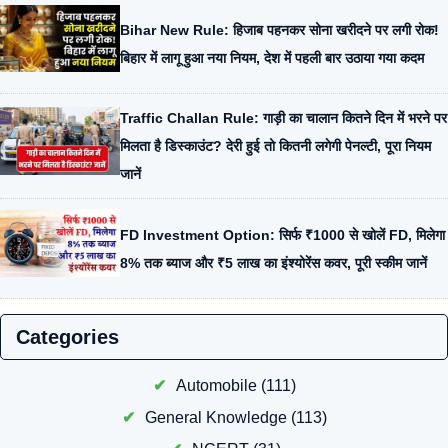
Bihar New Rule: हिजाब पहनकर सोना खरीदने पर लगी रोक!
बिहार में लागू हुआ नया नियम, देश में पहली बार उठाया गया कदम
Traffic Challan Rule: गाड़ी का चालान कितने दिन में भरने पर
मिलता है डिस्काउंट? देरी हुई तो कितनी लगेगी पेनल्टी, पूरा नियम
जानें
FD Investment Option: सिर्फ ₹1000 से खोलें FD, मिलेगा
8% तक ब्याज और ₹5 लाख का इंश्योरेंस कवर, पूरी स्कीम जानें
Categories
Automobile
(111)
General Knowledge
(113)