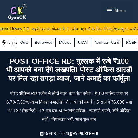
Skip
Menu
to
content
Urban 2.0: शहरी आवास योजना में 1 करोड़ नए घरों के लिए रजिस्ट्रेशन शुरू! जानें आ
Tags
Quiz
Bollywood
Movies
UIDAI
Aadhaar Card
NCER
POST OFFICE RD: गुल्लक में रखे ₹100
भी आपको बना देंगे लखपति! पोस्ट ऑफिस आरडी
पर मिल रहा तगड़ा ब्याज, जानें कमाई का फॉर्मूला
पोस्ट ऑफिस RD स्कीम से छोटी बचत बड़ा फंड बनेगा। ₹100 मासिक जमा पर
6.70-7.50% ब्याज तिमाही कंपाउंडिंग से लाखों की कमाई। 5 साल में ₹6,000 जमा
₹7,132 मैच्योरिटी। 12 माह बाद 50% लोन सुविधा। सरकारी गारंटी, कोई जोखिम
नहीं। नियमितता रखें, आज शुरू करें!
15 APRIL 2026
BY
PINKI NEGI