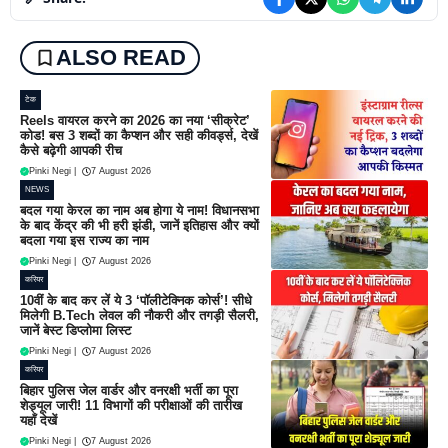
ALSO READ
टेक
Reels वायरल करने का 2026 का नया ‘सीक्रेट’
कोड! बस 3 शब्दों का कैप्शन और सही कीवर्ड्स, देखें
कैसे बढ़ेगी आपकी रीच
Pinki Negi
|
7 August 2026
NEWS
बदल गया केरल का नाम अब होगा ये नाम! विधानसभा
के बाद केंद्र की भी हरी झंडी, जानें इतिहास और क्यों
बदला गया इस राज्य का नाम
Pinki Negi
|
7 August 2026
करियर
10वीं के बाद कर लें ये 3 ‘पॉलीटेक्निक कोर्स’! सीधे
मिलेगी B.Tech लेवल की नौकरी और तगड़ी सैलरी,
जानें बेस्ट डिप्लोमा लिस्ट
Pinki Negi
|
7 August 2026
करियर
बिहार पुलिस जेल वार्डर और वनरक्षी भर्ती का पूरा
शेड्यूल जारी! 11 विभागों की परीक्षाओं की तारीख
यहाँ देखें
Pinki Negi
|
7 August 2026