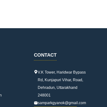
CONTACT
V.K Tower, Haridwar Bypass
Rd, Kunjapuri Vihar, Road,
Dehradun, Uttarakhand
n
248001
samparkgyanok@gmail.com