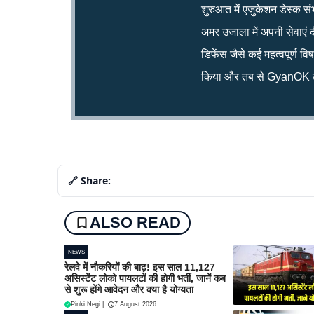
शुरुआत में एजुकेशन डेस्क सं
अमर उजाला में अपनी सेवाएं द
डिफेंस जैसे कई महत्वपूर्ण व
किया और तब से GyanOK टी
🔗 Share:
ALSO READ
NEWS
रेलवे में नौकरियों की बाढ़! इस साल 11,127
असिस्टेंट लोको पायलटों की होगी भर्ती, जानें कब
से शुरू होंगे आवेदन और क्या है योग्यता
Pinki Negi
|
7 August 2026