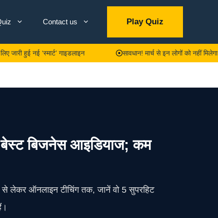
Play Quiz
uiz
Contact us
ुई नई ‘स्मार्ट’ गाइडलाइन
सावधान! मार्च से इन लोगों को नहीं मिलेगा मुफ्त 
 बेस्ट बिजनेस आइडियाज; कम
 से लेकर ऑनलाइन टीचिंग तक, जानें वो 5 सुपरहिट
ैं।