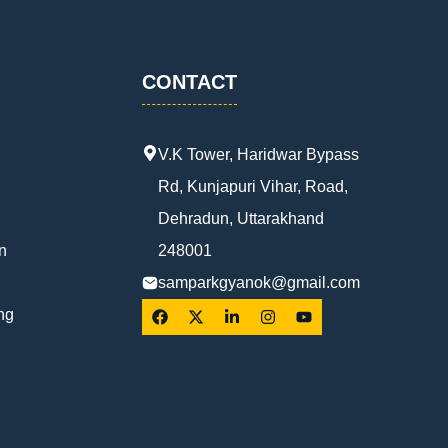
CONTACT
V.K Tower, Haridwar Bypass
Rd, Kunjapuri Vihar, Road,
Dehradun, Uttarakhand
n
248001
samparkgyanok@gmail.com
ng