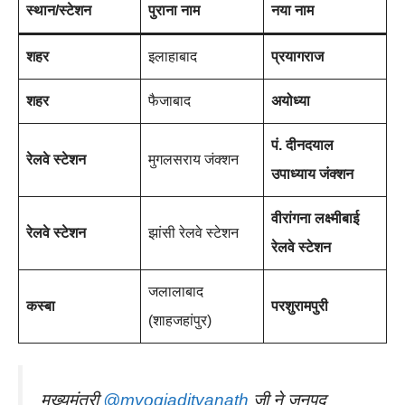
स्थान/स्टेशन
पुराना नाम
नया नाम
शहर
इलाहाबाद
प्रयागराज
शहर
फैजाबाद
अयोध्या
पं. दीनदयाल
रेलवे स्टेशन
मुगलसराय जंक्शन
उपाध्याय जंक्शन
वीरांगना लक्ष्मीबाई
रेलवे स्टेशन
झांसी रेलवे स्टेशन
रेलवे स्टेशन
जलालाबाद
कस्बा
परशुरामपुरी
(शाहजहांपुर)
मुख्यमंत्री
@myogiadityanath
जी ने जनपद