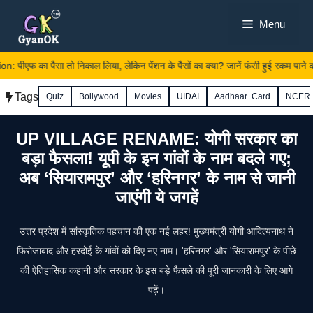
Skip
Menu
to
content
एफ का पैसा तो निकाल लिया, लेकिन पेंशन के पैसों का क्या? जानें फंसी हुई रकम पाने का
Tags
Quiz
Bollywood
Movies
UIDAI
Aadhaar Card
NCER
UP VILLAGE RENAME: योगी सरकार का
बड़ा फैसला! यूपी के इन गांवों के नाम बदले गए;
अब ‘सियारामपुर’ और ‘हरिनगर’ के नाम से जानी
जाएंगी ये जगहें
उत्तर प्रदेश में सांस्कृतिक पहचान की एक नई लहर! मुख्यमंत्री योगी आदित्यनाथ ने
फिरोजाबाद और हरदोई के गांवों को दिए नए नाम। 'हरिनगर' और 'सियारामपुर' के पीछे
की ऐतिहासिक कहानी और सरकार के इस बड़े फैसले की पूरी जानकारी के लिए आगे
पढ़ें।