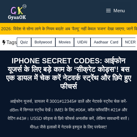
Skip
Menu
to
content
: विदेश से सोना लाने के नियम बदले! अब ‘वैल्यू’ नहीं केवल ‘वजन’ देखा जाएगा; जानें कितनी
Tags
Quiz
Bollywood
Movies
UIDAI
Aadhaar Card
NCER
IPHONE SECRET CODES: आईफोन
यूजर्स के लिए बड़े काम के ‘सीक्रेट कोड्स’! बस
एक डायल में चेक करें नेटवर्क स्ट्रेंथ और छिपे हुए
फीचर्स
आईफोन यूजर्स, डायलर में 3001#12345# डालें और नेटवर्क स्ट्रेंथ चेक करें-
dBm में सिग्नल स्ट्रेंथ देखें। IMEI के लिए #06#, कॉल फॉरवर्डिंग #21# और
वेटिंग #43#। USSD कोड्स से छिपे फीचर्स अनलॉक करें, लेकिन सावधानी बरतें।
मीरut जैसे इलाकों में नेटवर्क इश्यूज के लिए परफेक्ट!