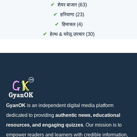
शेयर बाजार
(63)
हरियाणा
(23)
हिमाचल
(4)
हेल्थ & घरेलू उपचार
(30)
GyanOK
is an independent digital media platform
dedicated to providing
authentic news, educational
resources, and engaging quizzes
. Our mission is to
empower readers and learners with credible information,