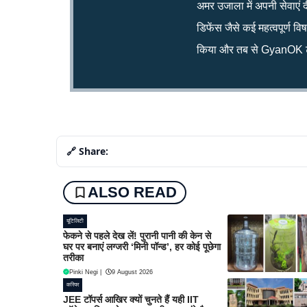
अमर उजाला में अपनी सेवाएं द
डिफेंस जैसे कई महत्वपूर्ण व
किया और तब से GyanOK टी
🔗 Share:
ALSO READ
यूटिलिटी
फेकने से पहले देख लें! पुरानी पानी की केन से
घर पर बनाएं लग्जरी ‘मिनी पॉन्ड’, हर कोई पूछेगा
तरीका
Pinki Negi
|
9 August 2026
करियर
JEE टॉपर्स आखिर क्यों चुनते हैं यही IIT