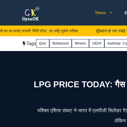
Skip
News
इ
to
content
ाएं लग्जरी ‘मिनी पॉन्ड’, हर कोई पूछेगा तरीका
महंगा हो गया रसोई गैस सिलेंड
Tags
Quiz
Bollywood
Movies
UIDAI
Aadhaar Ca
LPG PRICE TODAY: गैस एजेंसी
पश्चिम एशिया संकट ने भारत में एलपीजी सिलेंडर ₹
लेकिन 