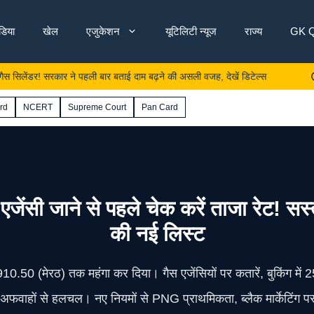
ंडिया
खेल
एजुकेशन
यूटिलिटी न्यूज
राज्य
GK Q
र! सरकार ने पहली बार बताई दाम बढ़ने की असली वजह, देखें डिटेल्स
घर में ग
rd
NCERT
Supreme Court
Pan Card
 जाने से पहले चेक करें ताजा रेट! सस्ता
की नई लिस्ट
910.50 (मेरठ) तक महंगा कर दिया। गैस एजेंसियों पर कतारें, बुकिंग में
अफवाहों से हलचल। नए नियमों से PNG प्राथमिकता, ब्लैक मार्केटिंग प