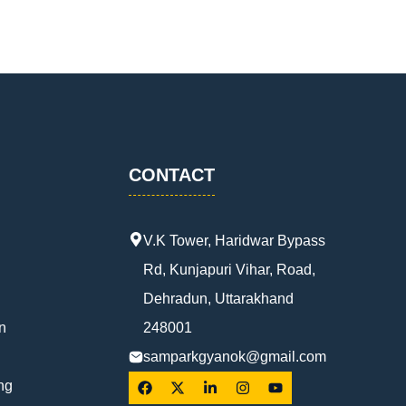
CONTACT
V.K Tower, Haridwar Bypass
Rd, Kunjapuri Vihar, Road,
Dehradun, Uttarakhand
n
248001
samparkgyanok@gmail.com
ng