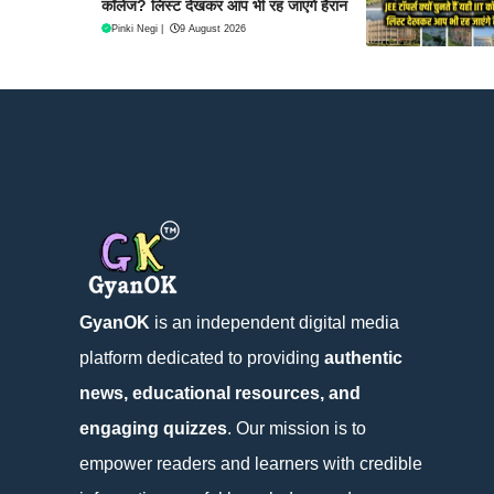
कॉलेज? लिस्ट देखकर आप भी रह जाएंगे हैरान
Pinki Negi
|
9 August 2026
GyanOK
is an independent digital media
platform dedicated to providing
authentic
news, educational resources, and
engaging quizzes
. Our mission is to
empower readers and learners with credible