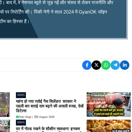
ी। बाद में, वे नेशनल ब्यूरो से जुड़ गईं और संसद से लेकर राजनीति और
िषयों पर रिपोर्टिंग की। पिंकी नेगी ने साल 2024 में GyanOK जॉइन
म का हिस्सा हैं।
NEWS
महंगा हो गया रसोई गैस सिलेंडर! सरकार ने
पहली बार बताई दाम बढ़ने की असली वजह, देखें
डिटेल्स
Pinki Negi
|
9 August 2026
NEWS
घर में गोल्ड रखने के शौकीन सावधान! इनकम