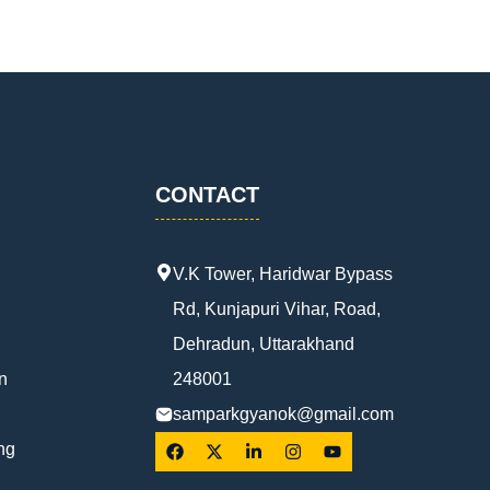
CONTACT
V.K Tower, Haridwar Bypass
Rd, Kunjapuri Vihar, Road,
Dehradun, Uttarakhand
n
248001
samparkgyanok@gmail.com
ng