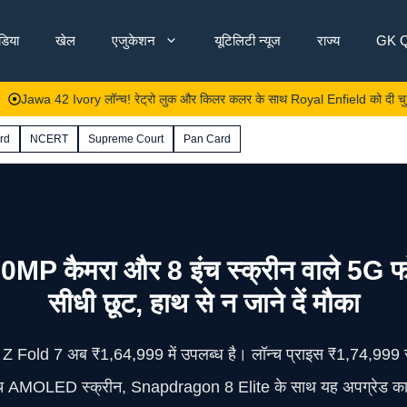
ंडिया
खेल
एजुकेशन
यूटिलिटी न्यूज
राज्य
GK Q
42 Ivory लॉन्च! रेट्रो लुक और किलर कलर के साथ Royal Enfield को दी चुनौती, जाने
rd
NCERT
Supreme Court
Pan Card
 कैमरा और 8 इंच स्क्रीन वाले 5G फो
सीधी छूट, हाथ से न जाने दें मौका
y Z Fold 7 अब ₹1,64,999 में उपलब्ध है। लॉन्च प्राइस ₹1,74,999 स
च AMOLED स्क्रीन, Snapdragon 8 Elite के साथ यह अपग्रेड का बेस्