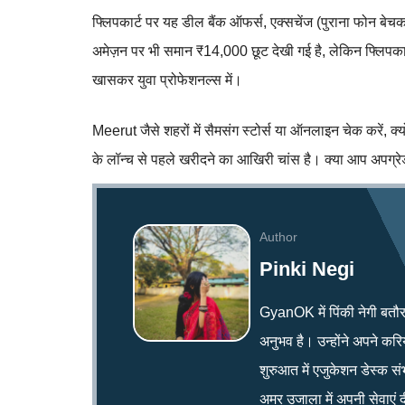
फ्लिपकार्ट पर यह डील बैंक ऑफर्स, एक्सचेंज (पुराना फोन
अमेज़न पर भी समान ₹14,000 छूट देखी गई है, लेकिन फ्लिपकार्
खासकर युवा प्रोफेशनल्स में।
Meerut जैसे शहरों में सैमसंग स्टोर्स या ऑनलाइन चेक करें, क
के लॉन्च से पहले खरीदने का आखिरी चांस है। क्या आप अपग्रेड
Author
Pinki Negi
GyanOK में पिंकी नेगी बतौर न्य
अनुभव है। उन्होंने अपने क
शुरुआत में एजुकेशन डेस्क सं
अमर उजाला में अपनी सेवाएं द