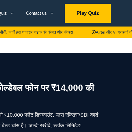
Play Quiz
uiz
Contact us
ं इस शानदार बाइक की कीमत और फीचर्स
Airtel और Vi ग्राहकों की मौज! अब 
ल्डेबल फोन पर ₹14,000 की
े ₹10,000 फ्लैट डिस्काउंट, प्लस एक्सिस/SBI कार्ड
ट चांस है। जल्दी खरीदें, स्टॉक लिमिटेड!