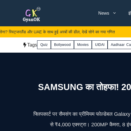
Skip
News
इ
to
content
ट्जरलैंड और UAE के साथ हुई अरबों की डील, देखें सोने का नया गणित
Jawa 
Tags
Quiz
Bollywood
Movies
UIDAI
Aadhaar Ca
SAMSUNG का तोहफा! 200MP
फ्लिपकार्ट पर सैमसंग का प्रीमियम फोल्डेबल Galax
से ₹4,000 एक्स्ट्रा। 200MP कैमरा, 8 इं