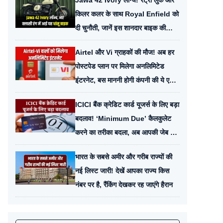
Jawa 42 Ivory लॉन्च! रेट्रो लुक और
किलर कलर के साथ Royal Enfield को
दी चुनौती, जानें इस शानदार बाइक की
कीमत और फीचर्स
Airtel और Vi ग्राहकों की मौज! अब हर
पोस्टपेड प्लान पर मिलेगा अनलिमिटेड
इंटरनेट, बस माननी होगी कंपनी की ये एक
छोटी शर्त
ICICI बैंक क्रेडिट कार्ड यूजर्स के लिए बड़ा
बदलाव! ‘Minimum Due’ कैलकुलेट
करने का तरीका बदला, अब आपकी जेब पर
पड़ेगा ये असर
भारत के सबसे अमीर और गरीब राज्यों की
नई लिस्ट जारी! देखें आपका राज्य किस
नंबर पर है, रैंकिंग देखकर रह जाएंगे हैरान