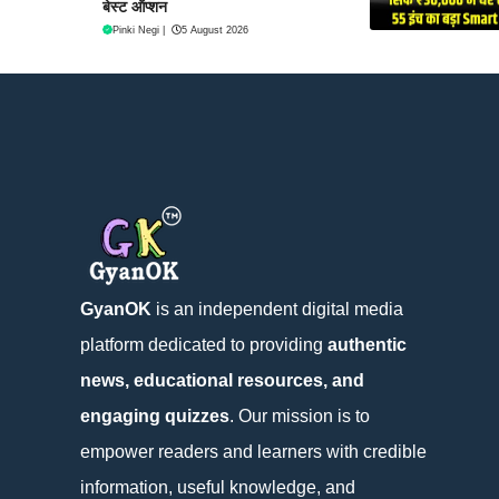
बेस्ट ऑप्शन
Pinki Negi
|
5 August 2026
GyanOK
is an independent digital media
platform dedicated to providing
authentic
news, educational resources, and
engaging quizzes
. Our mission is to
empower readers and learners with credible
information, useful knowledge, and