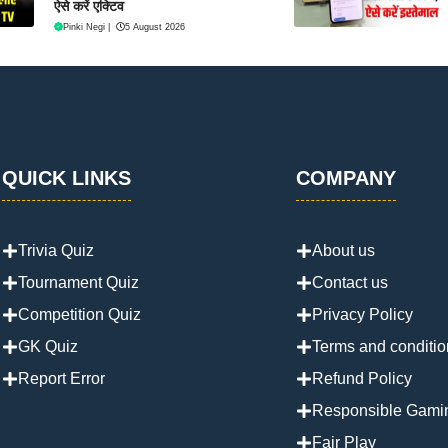
ऐसे करें एक्टिव
Pinki Negi
|
5 August 2026
QUICK LINKS
COMPANY
Trivia Quiz
About us
Tournament Quiz
Contact us
Competition Quiz
Privacy Policy
GK Quiz
Terms and conditio
Report Error
Refund Policy
Responsible Gami
Fair Play