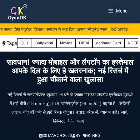
Skip
Menu
to
content
स्ता होगा पेट्रोल-डीजल? सरकार ने बता दिया अपना ‘सीक्रेट प्लान’, देखें अपडेट
Tags
Quiz
Bollywood
Movies
UIDAI
Aadhaar Card
NCER
सावधान! ज्यादा मोबाइल और लैपटॉप का इस्तेमाल
आपके दिल के लिए है खतरनाक; नई रिसर्च में
हुआ चौंकाने वाला खुलासा
नई रिसर्च से सनसनीखेज खुलासा- 6 घंटे से ज्यादा मोबाइल-लैपटॉप इस्तेमाल युवाओं
में हाई बीपी (18 mmHg), LDL कोलेस्ट्रॉल (28 mg/dL) बढ़ाता है। सेडेंटरी
लाइफ, नींद की कमी से हार्ट रिस्क दोगुना। बचाव: ब्रेक लें, व्यायाम करें। जागें,
डिजिटल बैलेंस बनाएं।
30 MARCH 2026
BY
PINKI NEGI