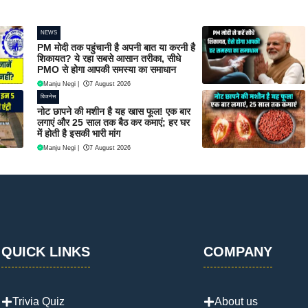
NEWS
PM मोदी तक पहुंचानी है अपनी बात या करनी है
शिकायत? ये रहा सबसे आसान तरीका, सीधे
PMO से होगा आपकी समस्या का समाधान
Manju Negi
|
7 August 2026
बिजनेस
नोट छापने की मशीन है यह खास फूल! एक बार
लगाएं और 25 साल तक बैठ कर कमाएं; हर घर
में होती है इसकी भारी मांग
Manju Negi
|
7 August 2026
QUICK LINKS
COMPANY
Trivia Quiz
About us