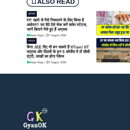
ALSO READ
यूटिलिटी
PF खाते से पैसे निकालने के लिए किया है
आवेदन? घर बैठे ऐसे चेक करें क्लेम स्टेटस,
जानें कितने पैसे हुए हैं अप्रूव
Manju Negi
|
7 August 2026
NEWS
बिना JEE दिए भी बन सकते हैं IITian! IIT
मद्रास और दिल्ली के इन 5 कोर्सेस में लें सीधी
एंट्री, लाखों का होगा पैकेज
Manju Negi
|
7 August 2026