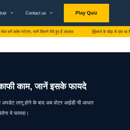
Play Quiz
uiz
Contact us
म स्टेटस, जानें कितने पैसे हुए हैं अप्रूव
कर्ज के बोझ से दबा था किसान, 5 गा
काफी काम, जानें इसके फायदे
ा अपडेट लागू होने के बाद अब वोटर आईडी भी आधार
मिलेगा ये फायदा।