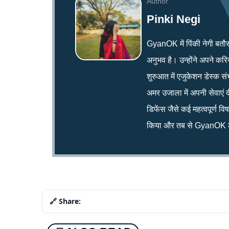
Author
Pinki Negi
GyanOK में पिंकी नेगी बतौर न्य
अनुभव है। उन्होंने अपने क
शुरुआत में एजुकेशन डेस्क सं
अमर उजाला में अपनी सेवाएं द
डिफेंस जैसे कई महत्वपूर्ण व
किया और तब से GyanOK टी
🔗 Share: