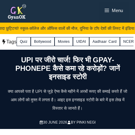
Skip
Menu
to
content
दा छुट्टियां! स्कूल-कॉलेज और ऑफिस वालों की मौज, दुनिया के टॉप देशों की लिस्ट में इंडिया
Tags
Quiz
Bollywood
Movies
UIDAI
Aadhaar Card
NCER
UPI पर जीरो चार्ज! फिर भी GPAY-
PHONEPE कैसे कमा रहे करोड़ों? जानें
इनसाइड स्टोरी
क्या आपको पता है UPI से जुड़े ऐप्स कैसे महीने में अरबों रूपए की कमाई करते हैं जो
आम लोगों को मुफ्त में लगता है। आइए इस इनसाइड स्टोरी के बारे में इस लेख में
विस्तार से जानते हैं।
30 JUNE 2026
BY
PINKI NEGI