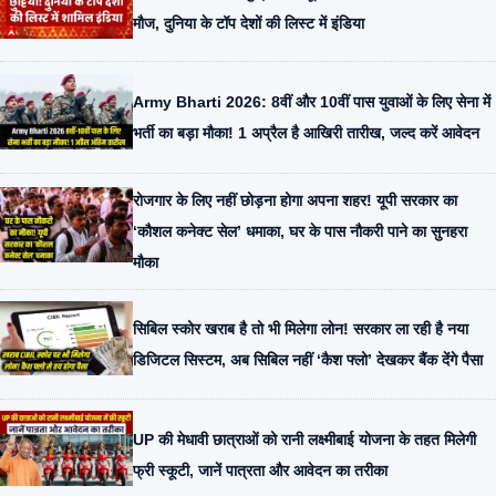
मौज, दुनिया के टॉप देशों की लिस्ट में इंडिया
Army Bharti 2026: 8वीं और 10वीं पास युवाओं के लिए सेना में
भर्ती का बड़ा मौका! 1 अप्रैल है आखिरी तारीख, जल्द करें आवेदन
रोजगार के लिए नहीं छोड़ना होगा अपना शहर! यूपी सरकार का
‘कौशल कनेक्ट सेल’ धमाका, घर के पास नौकरी पाने का सुनहरा
मौका
सिबिल स्कोर खराब है तो भी मिलेगा लोन! सरकार ला रही है नया
डिजिटल सिस्टम, अब सिबिल नहीं ‘कैश फ्लो’ देखकर बैंक देंगे पैसा
UP की मेधावी छात्राओं को रानी लक्ष्मीबाई योजना के तहत मिलेगी
फ्री स्कूटी, जानें पात्रता और आवेदन का तरीका