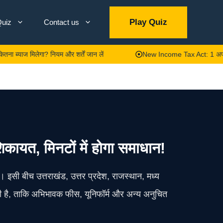
Play Quiz
uiz
Contact us
ेगा? नियम और शर्तें जान लें
New Income Tax Act: 1 अप्रैल से लागू हो
 शिकायत, मिनटों में होगा समाधान!
। इसी बीच उत्तराखंड, उत्तर प्रदेश, राजस्थान, मध्य
की है, ताकि अभिभावक फीस, यूनिफॉर्म और अन्य अनुचित