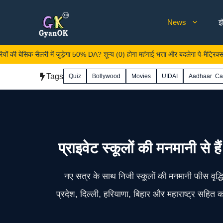
Skip
News
इ
to
content
ैलरी में जुड़ेगा 50% DA? शून्य (0) होगा महंगाई भत्ता और बदलेगा पे-मैट्रिक्स
Tags
Quiz
Bollywood
Movies
UIDAI
Aadhaar Ca
प्राइवेट स्कूलों की मनमानी से ह
नए सत्र के साथ निजी स्कूलों की मनमानी फीस वृद्धि
प्रदेश, दिल्ली, हरियाणा, बिहार और महाराष्ट्र सहि