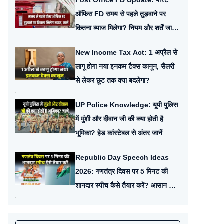
Post Office FD Update: पोस्ट
ऑफिस FD समय से पहले तुड़वाने पर
कितना ब्याज मिलेगा? नियम और शर्तें जान
लें
New Income Tax Act: 1 अप्रैल से
लागू होगा नया इनकम टैक्स कानून, सैलरी
से लेकर छूट तक क्या बदलेगा?
UP Police Knowledge: यूपी पुलिस
में मुंशी और दीवान जी की क्या होती है
भूमिका? हेड कांस्टेबल से अंतर जानें
Republic Day Speech Ideas
2026: गणतंत्र दिवस पर 5 मिनट की
शानदार स्पीच कैसे तैयार करें? आसान टिप्स
देखें