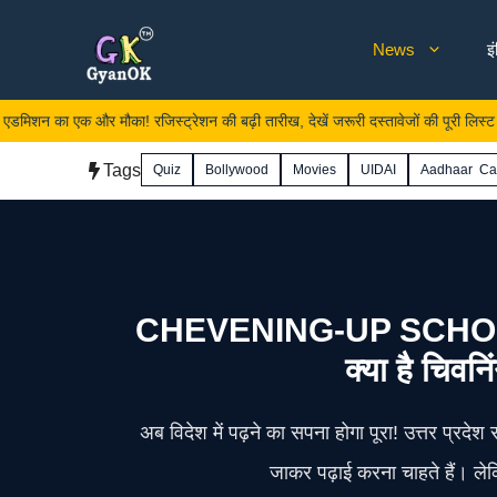
Skip
News
इ
to
content
क और मौका! रजिस्ट्रेशन की बढ़ी तारीख, देखें जरूरी दस्तावेजों की पूरी लिस्ट।
Tags
Quiz
Bollywood
Movies
UIDAI
Aadhaar Ca
CHEVENING-UP SCHOLARS
क्या है चिवनि
अब विदेश में पढ़ने का सपना होगा पूरा! उत्तर प्र
जाकर पढ़ाई करना चाहते हैं। ले