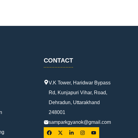
CONTACT
V.K Tower, Haridwar Bypass
Rd, Kunjapuri Vihar, Road,
Dehradun, Uttarakhand
n
248001
samparkgyanok@gmail.com
ng