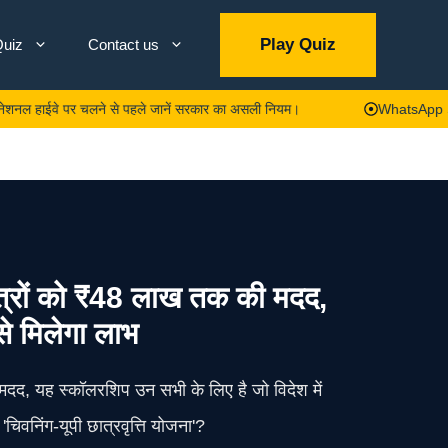
Play Quiz
uiz
Contact us
ाईवे पर चलने से पहले जानें सरकार का असली नियम।
WhatsApp Security: ठगो
 को ₹48 लाख तक की मदद,
ैसे मिलेगा लाभ
 मदद, यह स्कॉलरशिप उन सभी के लिए है जो विदेश में
वनिंग-यूपी छात्रवृत्ति योजना'?