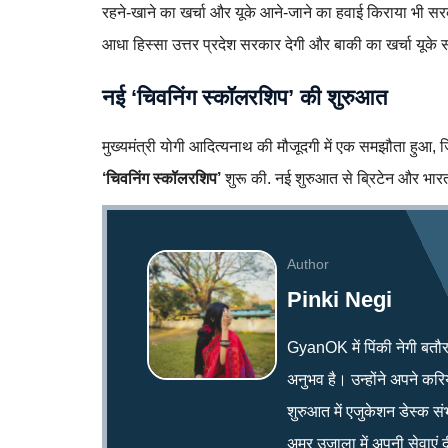
रहने-खाने का खर्चा और यूके आने-जाने का हवाई किराया भी स
आधा हिस्सा उत्तर प्रदेश सरकार देगी और बाकी का खर्चा यूके
नई ‘चिवनिंग स्कॉलरशिप’ की शुरुआत
मुख्यमंत्री योगी आदित्यनाथ की मौजूदगी में एक समझौता हुआ, ज
‘चिवनिंग स्कॉलरशिप’
शुरू की. नई शुरुआत से ब्रिटेन और भारत क
Author
Pinki Negi
GyanOK में पिंकी नेगी बतौर न्य
अनुभव है। उन्होंने अपने क
शुरुआत में एजुकेशन डेस्क सं
अमर उजाला में अपनी सेवाएं द