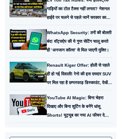
EV Toll Tax Rules: क्या इलेक्ट्रिक
गाड़ियों का टोल टैक्स नहीं लगता? नेशनल
हाईवे पर चलने से पहले जानें सरकार का
असली नियम।
WhatsApp Security: ठगों की बोलती
बंद! वॉट्सऐप की ये गुप्त सेटिंग चालू करते
ही ‘अनजान कॉल्स’ से मिल जाएगी मुक्ति।
Renault Kiger Offer: होली से पहले
ही हो गई दिवाली! रेनो की इस दमदार SUV
पर मिल रहा है छप्परफाड़ डिस्काउंट, देखें
नई कीमत।
YouTube AI Magic: बिना चेहरा
दिखाए और बिना शूटिंग के बनेंगे धांसू
Shorts! यूट्यूब का नया AI फीचर देख
रह जाएंगे दंग।