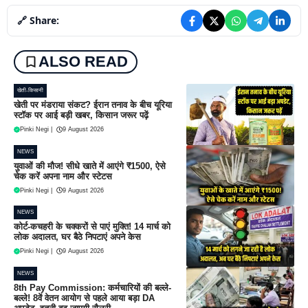
🔗 Share:
ALSO READ
खेती-किसानी
खेती पर मंडराया संकट? ईरान तनाव के बीच यूरिया
स्टॉक पर आई बड़ी खबर, किसान जरूर पढ़ें
Pinki Negi
|
9 August 2026
NEWS
युवाओं की मौज! सीधे खाते में आएंगे ₹1500, ऐसे
चेक करें अपना नाम और स्टेटस
Pinki Negi
|
9 August 2026
NEWS
कोर्ट-कचहरी के चक्करों से पाएं मुक्ति! 14 मार्च को
लोक अदालत, घर बैठे निपटाएं अपने केस
Pinki Negi
|
9 August 2026
NEWS
8th Pay Commission: कर्मचारियों की बल्ले-
बल्ले! 8वें वेतन आयोग से पहले आया बड़ा DA