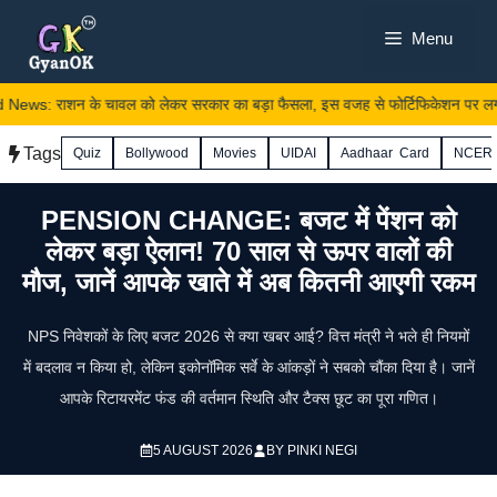
Skip
Menu
to
content
ws: राशन के चावल को लेकर सरकार का बड़ा फैसला, इस वजह से फोर्टिफिकेशन पर लगा
Tags
Quiz
Bollywood
Movies
UIDAI
Aadhaar Card
NCER
PENSION CHANGE: बजट में पेंशन को
लेकर बड़ा ऐलान! 70 साल से ऊपर वालों की
मौज, जानें आपके खाते में अब कितनी आएगी रकम
NPS निवेशकों के लिए बजट 2026 से क्या खबर आई? वित्त मंत्री ने भले ही नियमों
में बदलाव न किया हो, लेकिन इकोनॉमिक सर्वे के आंकड़ों ने सबको चौंका दिया है। जानें
आपके रिटायरमेंट फंड की वर्तमान स्थिति और टैक्स छूट का पूरा गणित।
5 AUGUST 2026
BY
PINKI NEGI