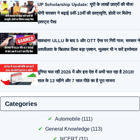
UP Scholarship Update: यूपी के लाखों छात्रों की मौज!
योगी सरकार ने बढ़ाई 9वीं-10वीं की छात्रवृत्ति, होली पर मिलेगा
एक्स्ट्रा पैसा
सावधान! ULLU के बाद 5 और OTT ऐप्स पर गिरी गाज; सरकार ने
अश्लीलता के खिलाफ लिया बड़ा एक्शन, भूलकर भी न करें इस्तेमाल
दुनिया चल रही 2026 में और इस देश में अभी चल रहा है 2018!
साल के 13 महीने और 7 साल पीछे का है पूरा माजरा
Categories
Automobile
(111)
General Knowledge
(113)
NCERT
(31)