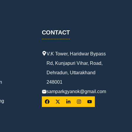
CONTACT
V.K Tower, Haridwar Bypass
Rd, Kunjapuri Vihar, Road,
Dehradun, Uttarakhand
n
248001
samparkgyanok@gmail.com
ng