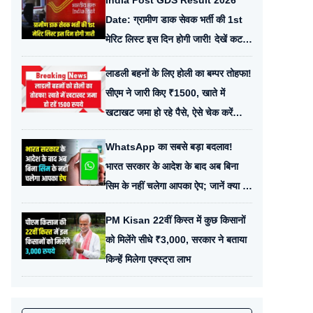
India Post GDS Result 2026
Date: ग्रामीण डाक सेवक भर्ती की 1st
मेरिट लिस्ट इस दिन होगी जारी! देखें कट-
ऑफ और अपना नाम चेक करने का तरीका
लाडली बहनों के लिए होली का बम्पर तोहफा!
सीएम ने जारी किए ₹1500, खाते में
खटाखट जमा हो रहे पैसे, ऐसे चेक करें
अपना स्टेटस
WhatsApp का सबसे बड़ा बदलाव!
भारत सरकार के आदेश के बाद अब बिना
सिम के नहीं चलेगा आपका ऐप; जानें क्या है
नया ‘SIM Binding’ नियम
PM Kisan 22वीं किस्त में कुछ किसानों
को मिलेंगे सीधे ₹3,000, सरकार ने बताया
किन्हें मिलेगा एक्स्ट्रा लाभ