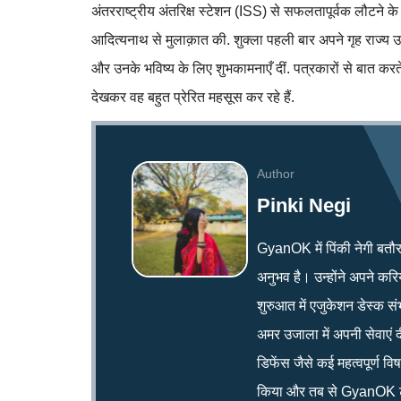
अंतरराष्ट्रीय अंतरिक्ष स्टेशन (ISS) से सफलतापूर्वक लौटने के बा
आदित्यनाथ से मुलाक़ात की. शुक्ला पहली बार अपने गृह राज्य उत
और उनके भविष्य के लिए शुभकामनाएँ दीं. पत्रकारों से बात करत
देखकर वह बहुत प्रेरित महसूस कर रहे हैं.
Author
Pinki Negi
GyanOK में पिंकी नेगी बतौर न्य
अनुभव है। उन्होंने अपने क
शुरुआत में एजुकेशन डेस्क सं
अमर उजाला में अपनी सेवाएं द
डिफेंस जैसे कई महत्वपूर्ण व
किया और तब से GyanOK टी