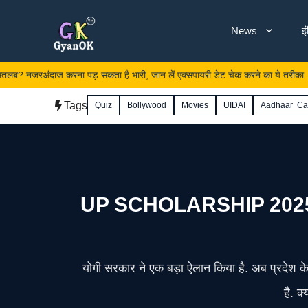
Skip
News
इ
to
content
जरअंदाज करना पड़ सकता है भारी, जान लें एक्सपायरी डेट चेक करने का ये तरीका
Tags
Quiz
Bollywood
Movies
UIDAI
Aadhaar Ca
UP SCHOLARSHIP 2025: अंतरिक्
योगी सरकार ने एक बड़ा ऐलान किया है. अब प्रदेश के 
है. क