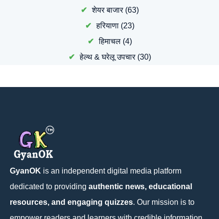
शेयर बाजार
(63)
हरियाणा
(23)
हिमाचल
(4)
हेल्थ & घरेलू उपचार
(30)
GyanOK
is an independent digital media platform
dedicated to providing
authentic news, educational
resources, and engaging quizzes
. Our mission is to
empower readers and learners with credible information,