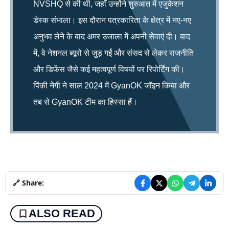
NVSHQ से की थी, जहाँ उन्होंने शुरुआत में एजुकेशन
डेस्क संभाला। इस दौरान पत्रकारिता के क्षेत्र में नए-नए
अनुभव लेने के बाद अमर उजाला में अपनी सेवाएं दी। बाद
में, वे नेशनल ब्यूरो से जुड़ गईं और संसद से लेकर राजनीति
और डिफेंस जैसे कई महत्वपूर्ण विषयों पर रिपोर्टिंग की।
पिंकी नेगी ने साल 2024 में GyanOK जॉइन किया और
तब से GyanOK टीम का हिस्सा हैं।
🔗 Share:
ALSO READ