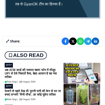
तब से GyanOK टीम का हिस्सा हैं।
🔗 Share:
ALSO READ
यूटिलिटी
अब ATM कार्ड की जरूरत खत्म! फोन में मौजूद
UPI से ऐसे निकालें कैश, बेहद आसान है यह नया
तरीका
Pinki Negi
|
9 August 2026
यूटिलिटी
फेकने से पहले देख लें! पुरानी पानी की केन से घर पर
बनाएं लग्जरी ‘मिनी पॉन्ड’, हर कोई पूछेगा तरीका
Pinki Negi
|
9 August 2026