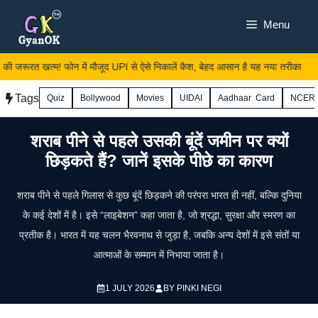
Skip
Menu
to
content
जरूरत खत्म! फोन में मौजूद UPI से ऐसे निकालें कैश, बेहद आसान है यह नया तरीका
Tags
Quiz
Bollywood
Movies
UIDAI
Aadhaar Card
NCER
शराब पीने से पहले उसकी बूंदें जमीन पर क्यों
छिड़कते हैं? जानें इसके पीछे का कारण
शराब पीने से पहले गिलास से कुछ बूंदें छिड़कने की परंपरा भारत ही नहीं, बल्कि दुनिया
के कई देशों में है। इसे “लाइबेशन” कहा जाता है, जो श्रद्धा, सुरक्षा और स्मरण का
प्रतीक है। भारत में यह चलन भैरवनाथ से जुड़ा है, जबकि अन्य देशों में इसे संतों या
आत्माओं के सम्मान में निभाया जाता है।
1 JULY 2026
BY
PINKI NEGI