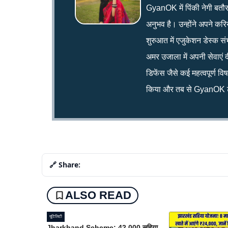
GyanOK में पिंकी नेगी बतौर न्य
अनुभव है। उन्होंने अपने क
शुरुआत में एजुकेशन डेस्क सं
अमर उजाला में अपनी सेवाएं द
डिफेंस जैसे कई महत्वपूर्ण व
किया और तब से GyanOK टी
🔗 Share:
ALSO READ
यूटिलिटी
Jharkhand Scheme: 42,000 सहिया