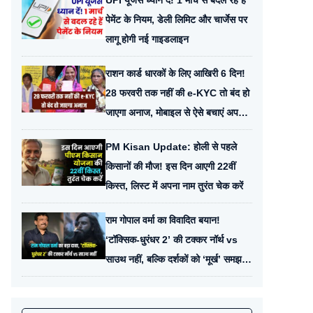
UPI यूजर्स ध्यान दें! 1 मार्च से बदल रहे हैं
पेमेंट के नियम, डेली लिमिट और चार्जेस पर
लागू होगी नई गाइडलाइन
राशन कार्ड धारकों के लिए आखिरी 6 दिन!
28 फरवरी तक नहीं की e-KYC तो बंद हो
जाएगा अनाज, मोबाइल से ऐसे बचाएं अपना
कार्ड
PM Kisan Update: होली से पहले
किसानों की मौज! इस दिन आएगी 22वीं
किस्त, लिस्ट में अपना नाम तुरंत चेक करें
राम गोपाल वर्मा का विवादित बयान!
‘टॉक्सिक-धुरंधर 2’ की टक्कर नॉर्थ vs
साउथ नहीं, बल्कि दर्शकों को ‘मूर्ख’ समझने
की जंग है