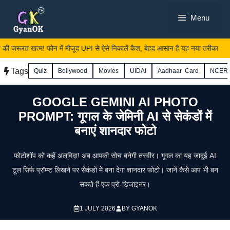
Skip
Menu
to
content
 जरूरत खत्म! फोन में मौजूद UPI से ऐसे निकालें कैश, बेहद आसान है यह नया तरीका
Tags
Quiz
Bollywood
Movies
UIDAI
Aadhaar Card
NCER
GOOGLE GEMINI AI PHOTO
PROMPT: गूगल के जेमिनी AI से सेकंडों में
बनाएं शानदार फोटो
फोटोशॉप को कहें अलविदा! अब आपकी सोच बनेगी तस्वीर। गूगल का यह जादुई AI
टूल सिर्फ प्रॉम्प्ट लिखने पर सेकंडों में बना देगा शानदार फोटो। जानें कैसे आप भी बन
सकते हैं एक प्रो-डिजाइनर।
1 JULY 2026
BY
GYANOK