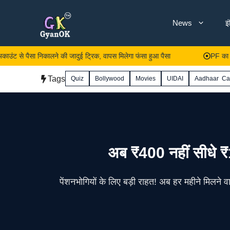
Skip
News
इ
to
content
सा निकालने की जादुई ट्रिक, वापस मिलेगा फंसा हुआ पैसा
PF का पैसा किसे 
Tags
Quiz
Bollywood
Movies
UIDAI
Aadhaar Ca
अब ₹400 नहीं सीधे ₹1
पेंशनभोगियों के लिए बड़ी राहत! अब हर महीने मिलने वा