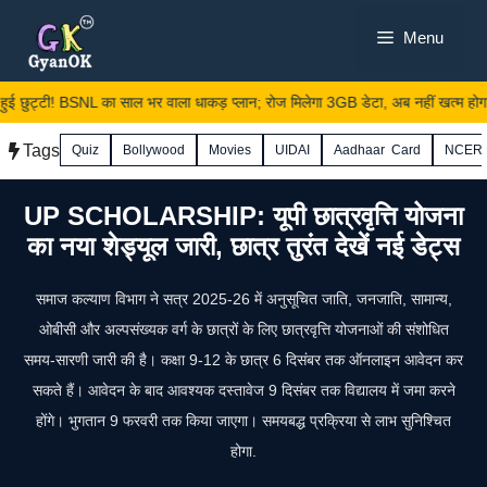
Skip
Menu
to
content
ई छुट्टी! BSNL का साल भर वाला धाकड़ प्लान; रोज मिलेगा 3GB डेटा, अब नहीं खत्म होगा इ
Tags
Quiz
Bollywood
Movies
UIDAI
Aadhaar Card
NCER
UP SCHOLARSHIP: यूपी छात्रवृत्ति योजना
का नया शेड्यूल जारी, छात्र तुरंत देखें नई डेट्स
समाज कल्याण विभाग ने सत्र 2025-26 में अनुसूचित जाति, जनजाति, सामान्य,
ओबीसी और अल्पसंख्यक वर्ग के छात्रों के लिए छात्रवृत्ति योजनाओं की संशोधित
समय-सारणी जारी की है। कक्षा 9-12 के छात्र 6 दिसंबर तक ऑनलाइन आवेदन कर
सकते हैं। आवेदन के बाद आवश्यक दस्तावेज 9 दिसंबर तक विद्यालय में जमा करने
होंगे। भुगतान 9 फरवरी तक किया जाएगा। समयबद्ध प्रक्रिया से लाभ सुनिश्चित
होगा.