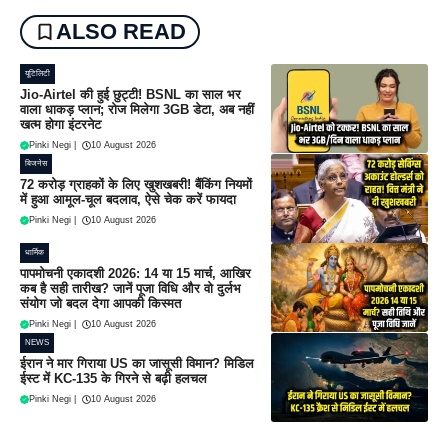
ALSO READ
यूटिलिटी
Jio-Airtel की हुई छुट्टी! BSNL का साल भर
वाला धाकड़ प्लान; रोज मिलेगा 3GB डेटा, अब नहीं
खत्म होगा इंटरनेट
Pinki Negi
|
10 August 2026
बिजनेस
72 करोड़ ग्राहकों के लिए खुशखबरी! बैंकिंग नियमों
में हुआ आमूल-चूल बदलाव, ऐसे चेक करें फायदा
Pinki Negi
|
10 August 2026
धार्मिक
पापमोचनी एकादशी 2026: 14 या 15 मार्च, आखिर
कब है सही तारीख? जानें पूजा विधि और वो दुर्लभ
संयोग जो बदल देगा आपकी किस्मत
Pinki Negi
|
10 August 2026
NEWS
ईरान ने मार गिराया US का जासूसी विमान? मिडिल
ईस्ट में KC-135 के गिरने से बढ़ी हलचल
Pinki Negi
|
10 August 2026