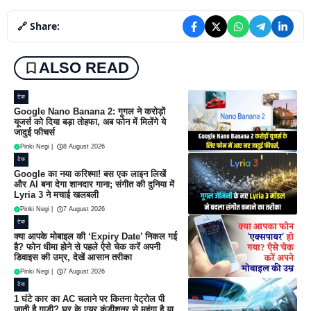
🔗 Share:
ALSO READ
टेक
Google Nano Banana 2: गूगल ने करोड़ों
यूजर्स को दिया बड़ा तोहफा, अब फोन में मिलेंगे ये
जादुई फीचर्स
Pinki Negi
|
8 August 2026
टेक
Google का नया करिश्मा! बस एक लाइन लिखें
और AI बना देगा शानदार गाना; संगीत की दुनिया में
Lyria 3 ने मचाई खलबली
Pinki Negi
|
7 August 2026
टेक
क्या आपके मोबाइल की ‘Expiry Date’ निकल गई
है? फोन धीमा होने से पहले ऐसे चेक करें अपनी
डिवाइस की उम्र, देखें आसान तरीका
Pinki Negi
|
7 August 2026
टेक
1 घंटे कार का AC चलाने पर कितना पेट्रोल पी
जाती है गाड़ी? घर के एयर कंडीशनर से महंगा है या