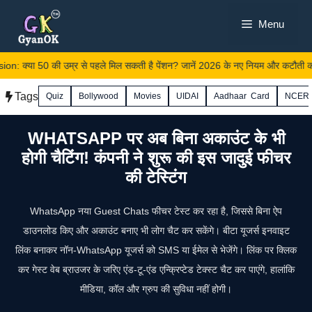
Skip
Menu
to
content
 क्या 50 की उम्र से पहले मिल सकती है पेंशन? जानें 2026 के नए नियम और कटौती का
Tags
Quiz
Bollywood
Movies
UIDAI
Aadhaar Card
NCER
WHATSAPP पर अब बिना अकाउंट के भी
होगी चैटिंग! कंपनी ने शुरू की इस जादुई फीचर
की टेस्टिंग
WhatsApp नया Guest Chats फीचर टेस्ट कर रहा है, जिससे बिना ऐप
डाउनलोड किए और अकाउंट बनाए भी लोग चैट कर सकेंगे। बीटा यूजर्स इनवाइट
लिंक बनाकर नॉन‑WhatsApp यूजर्स को SMS या ईमेल से भेजेंगे। लिंक पर क्लिक
कर गेस्ट वेब ब्राउजर के जरिए एंड‑टू‑एंड एन्क्रिप्टेड टेक्स्ट चैट कर पाएंगे, हालांकि
मीडिया, कॉल और ग्रुप की सुविधा नहीं होगी।