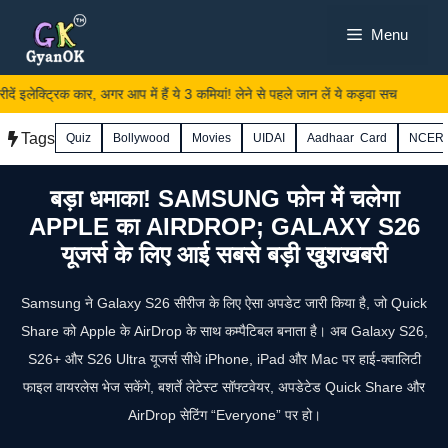
Skip
Menu
to
content
 इलेक्ट्रिक कार, अगर आप में हैं ये 3 कमियां! लेने से पहले जान लें ये कड़वा सच
Tags
Quiz
Bollywood
Movies
UIDAI
Aadhaar Card
NCER
बड़ा धमाका! SAMSUNG फोन में चलेगा
APPLE का AIRDROP; GALAXY S26
यूजर्स के लिए आई सबसे बड़ी खुशखबरी
Samsung ने Galaxy S26 सीरीज के लिए ऐसा अपडेट जारी किया है, जो Quick
Share को Apple के AirDrop के साथ कम्पैटिबल बनाता है। अब Galaxy S26,
S26+ और S26 Ultra यूजर्स सीधे iPhone, iPad और Mac पर हाई‑क्वालिटी
फाइल वायरलेस भेज सकेंगे, बशर्ते लेटेस्ट सॉफ्टवेयर, अपडेटेड Quick Share और
AirDrop सेटिंग “Everyone” पर हो।