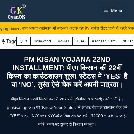
Skip
Menu
to
content
Issue: क्या आपका आईफोन भी बार-बार अटक रहा है? सर्विस सेंटर जाने से पहले अपनाएं 
Tags
Quiz
Bollywood
Movies
UIDAI
Aadhaar Card
NCER
PM KISAN YOJANA 22ND
INSTALLMENT: पीएम किसान की 22वीं
किस्त का काउंटडाउन शुरू! स्टेटस में ‘YES’ है
या ‘NO’, तुरंत ऐसे चेक करें अपनी पात्रता।
पीएम किसान 22वीं किस्त फरवरी 2026 में (संभावित 8 फरवरी) आने वाली है।
pmkisan.gov.in पर 'Know Your Status' से आधार/मोबाइल डालकर चेक करें
- 'YES' पात्र, 'NO' पर eKYC/बैंक लिंक अपडेट करें। ₹2000 न रुके, आज ही
जांचें! समय पर सुधार से किसान मजबूत।