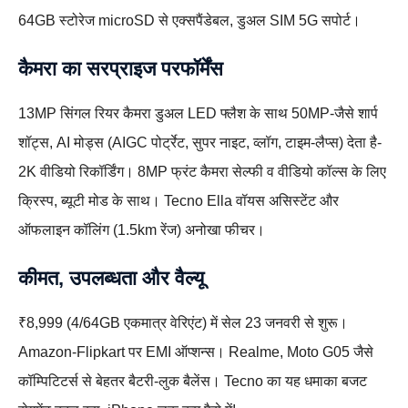
64GB स्टोरेज microSD से एक्सपैंडेबल, डुअल SIM 5G सपोर्ट।
कैमरा का सरप्राइज परफॉर्मेंस
13MP सिंगल रियर कैमरा डुअल LED फ्लैश के साथ 50MP-जैसे शार्प
शॉट्स, AI मोड्स (AIGC पोर्ट्रेट, सुपर नाइट, व्लॉग, टाइम-लैप्स) देता है-
2K वीडियो रिकॉर्डिंग। 8MP फ्रंट कैमरा सेल्फी व वीडियो कॉल्स के लिए
क्रिस्प, ब्यूटी मोड के साथ। Tecno Ella वॉयस असिस्टेंट और
ऑफलाइन कॉलिंग (1.5km रेंज) अनोखा फीचर।
कीमत, उपलब्धता और वैल्यू
₹8,999 (4/64GB एकमात्र वेरिएंट) में सेल 23 जनवरी से शुरू।
Amazon-Flipkart पर EMI ऑप्शन्स। Realme, Moto G05 जैसे
कॉम्पिटिटर्स से बेहतर बैटरी-लुक बैलेंस। Tecno का यह धमाका बजट