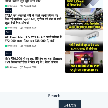
लॉन्च, कीमत सुन झूम उठेंगे आप
Pinki Negi
|
6 August 2026
गैजेट्स
TATA का धमाका! गर्मी से पहले आधी कीमत पर
मिल रहे ब्रांडेड Split AC, क्रोमा की सेल में मची
लूट; देखें बेस्ट ऑफर्स
Pinki Negi
|
6 August 2026
गैजेट्स
AC Deal Aler: 1.5 टन LG AC आधी कीमत में!
₹72,000 वाला मॉडल अब ₹38,000 में, देखें
Pinki Negi
|
6 August 2026
गैजेट्स
सिर्फ ₹30,000 में घर लाएं 55 इंच का बड़ा Smart
TV! फ्लिपकार्ट सेल में मिल रहे ये 5 बेस्ट ऑप्शन
Pinki Negi
|
5 August 2026
Search
Search