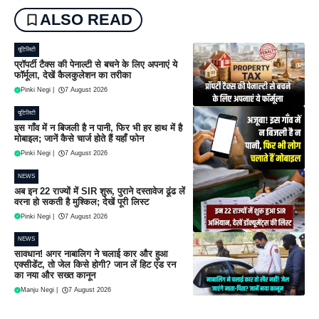
ALSO READ
यूटिलिटी
प्रॉपर्टी टैक्स की पेनाल्टी से बचने के लिए अपनाएं ये
फॉर्मूला, देखें कैलकुलेशन का तरीका
Pinki Negi
|
7 August 2026
यूटिलिटी
इस गाँव में न बिजली है न पानी, फिर भी हर हाथ में है
मोबाइल; जानें कैसे चार्ज होते हैं यहाँ फोन
Pinki Negi
|
7 August 2026
NEWS
अब इन 22 राज्यों में SIR शुरू, पुराने दस्तावेज ढूंढ लें
वरना हो सकती है मुश्किल; देखें पूरी लिस्ट
Pinki Negi
|
7 August 2026
NEWS
सावधान! अगर नाबालिग ने चलाई कार और हुआ
एक्सीडेंट, तो जेल किसे होगी? जान लें हिट एंड रन
का नया और सख्त कानून
Manju Negi
|
7 August 2026