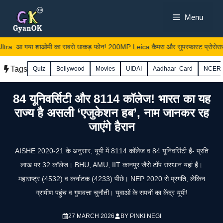
Skip
Menu
to
content
a: आ गया शाओमी का सबसे धाकड़ फोन! 200MP Leica कैमरा और सुपरफास्ट प्रोसेसर ने
Tags
Quiz
Bollywood
Movies
UIDAI
Aadhaar Card
NCER
84 यूनिवर्सिटी और 8114 कॉलेज! भारत का यह
राज्य है असली ‘एजुकेशन हब’, नाम जानकर रह
जाएंगे हैरान
AISHE 2020-21 के अनुसार, यूपी में 8114 कॉलेज व 84 यूनिवर्सिटी हैं- प्रति
लाख पर 32 कॉलेज। BHU, AMU, IIT कानपुर जैसे टॉप संस्थान यहां हैं।
महाराष्ट्र (4532) व कर्नाटक (4233) पीछे। NEP 2020 से प्रगति, लेकिन
ग्रामीण पहुंच व गुणवत्ता चुनौती। युवाओं के सपनों का केंद्र यूपी!
27 MARCH 2026
BY
PINKI NEGI