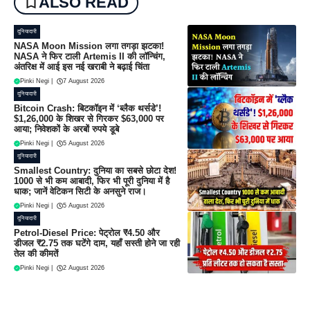
ALSO READ
दुनियादारी
NASA Moon Mission लगा तगड़ा झटका!
NASA ने फिर टाली Artemis II की लॉन्चिंग,
अंतरिक्ष में आई इस नई खराबी ने बढ़ाई चिंता
Pinki Negi
|
7 August 2026
दुनियादारी
Bitcoin Crash: बिटकॉइन में ‘ब्लैक थर्सडे’!
$1,26,000 के शिखर से गिरकर $63,000 पर
आया; निवेशकों के अरबों रुपये डूबे
Pinki Negi
|
5 August 2026
दुनियादारी
Smallest Country: दुनिया का सबसे छोटा देश!
1000 से भी कम आबादी, फिर भी पूरी दुनिया में है
धाक; जानें वेटिकन सिटी के अनसुने राज।
Pinki Negi
|
5 August 2026
दुनियादारी
Petrol-Diesel Price: पेट्रोल ₹4.50 और
डीजल ₹2.75 तक घटेंगे दाम, यहाँ सस्ती होने जा रही
तेल की कीमतें
Pinki Negi
|
2 August 2026