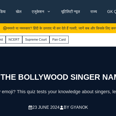
ंडिया
खेल
एजुकेशन
यूटिलिटी न्यूज
राज्य
GK Q
े या नमस्कार? हिंदी के उस्ताद भी कर देते हैं गलती; जानें कब और किसके लिए करना चाहिए 
rd
NCERT
Supreme Court
Pan Card
 THE BOLLYWOOD SINGER NAM
 emoji? This quiz tests your knowledge about singers, l
23 JUNE 2024
BY
GYANOK