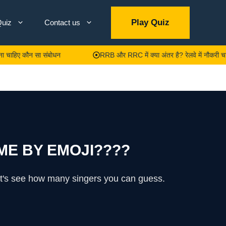
Play Quiz
uiz
Contact us
कौन सा संबोधन
RRB और RRC में क्या अंतर है? रेलवे में नौकरी चाहिए तो समझ 
E BY EMOJI????
et's see how many singers you can guess.