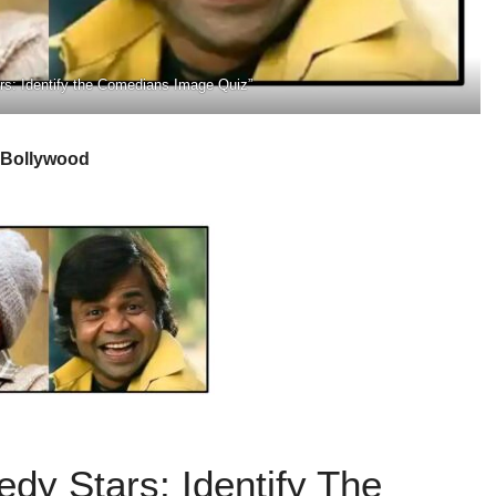
s: Identify the Comedians Image Quiz”
Bollywood
dy Stars: Identify The