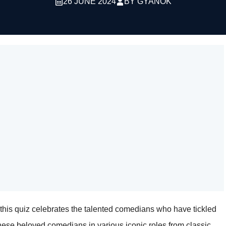
26 JUNE 2024
BY
GYANOK
 this quiz celebrates the talented comedians who have tickled
these beloved comedians in various iconic roles from classic