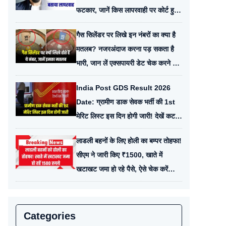
फटकार, जानें किस लापरवाही पर कोर्ट हुआ
सख्त
गैस सिलेंडर पर लिखे इन नंबरों का क्या है
मतलब? नजरअंदाज करना पड़ सकता है
भारी, जान लें एक्सपायरी डेट चेक करने का
ये तरीका
India Post GDS Result 2026
Date: ग्रामीण डाक सेवक भर्ती की 1st
मेरिट लिस्ट इस दिन होगी जारी! देखें कट-
ऑफ और अपना नाम चेक करने का तरीका
लाडली बहनों के लिए होली का बम्पर तोहफा!
सीएम ने जारी किए ₹1500, खाते में
खटाखट जमा हो रहे पैसे, ऐसे चेक करें
अपना स्टेटस
Categories