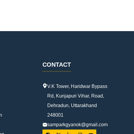
CONTACT
V.K Tower, Haridwar Bypass
Rd, Kunjapuri Vihar, Road,
Dehradun, Uttarakhand
n
248001
samparkgyanok@gmail.com