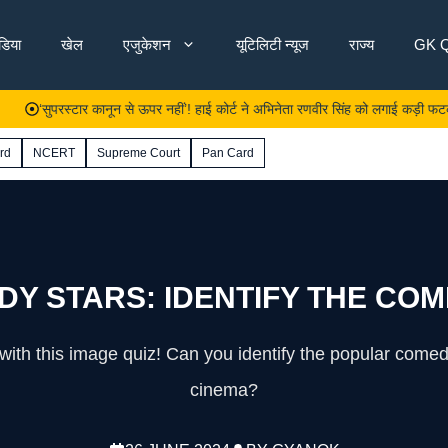
ंडिया
खेल
एजुकेशन
यूटिलिटी न्यूज
राज्य
GK Q
ुपरस्टार कानून से ऊपर नहीं’! हाई कोर्ट ने अभिनेता रणवीर सिंह को लगाई कड़ी फटकार, जाने
rd
NCERT
Supreme Court
Pan Card
 STARS: IDENTIFY THE COM
th this image quiz! Can you identify the popular comed
cinema?