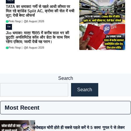
गैजेट्स
TATA का धमाका! गर्मी से पहले आधी कीमत पर
मिल रहे ब्रांडेड Split AC, क्रोमा की सेल में मची
लूट; देखें बेस्ट ऑफर्स
Pinki Negi
|
6 August 2026
टेक
Jio धमाका: मात्र ₹895 में करीब साल भर की
छुट्टी! अनलिमिटेड कॉल और डेटा के साथ सिम
रहेगा एक्टिव; जल्दी देखें यह प्लान।
Pinki Negi
|
6 August 2026
Search
Search
Most Recent
मोबाइल चोरी होते ही सबसे पहले करें ये 5 काम! गूगल पे से लेकर