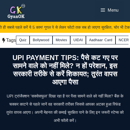
Skip
Menu
to
content
ही सबसे पहले करें ये 5 काम! गूगल पे से लेकर फोटो तक सब हो जाएगा सुरक्षित, चोर भी टेक देग
Tags
Quiz
Bollywood
Movies
UIDAI
Aadhaar Card
NCER
UPI PAYMENT TIPS: पैसे कट गए पर
सामने वाले को नहीं मिले? न हों परेशान, इस
सरकारी तरीके से करें शिकायत; तुरंत वापस
आएगा पैसा
UPI ट्रांजैक्शन 'सक्सेसफुल' दिखा रहा है पर पैसा सामने वाले को नहीं मिला? बैंक के
चक्कर काटने से पहले जानें वह सरकारी तरीका जिससे आपका अटका हुआ रिफंड
तुरंत वापस आएगा। अपनी मेहनत की कमाई सुरक्षित पाने के लिए इन जरूरी स्टेप्स को
अभी फॉलो करें।