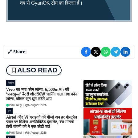
तब से GyanOK टीम का हिस्सा हैं।
🔗 Share:
ALSO READ
गैजेट्स
Vivo का नया फोन लॉन्च, 6,500mAh की
‘पावरफुल’ बैटरी और 90W चार्जिंग वाला नया फोन
लॉन्च, कीमत सुन झूम उठेंगे आप
Pinki Negi
|
6 August 2026
टेक
Airtel और Vi ग्राहकों की मौज! अब हर पोस्टपेड
प्लान पर मिलेगा अनलिमिटेड इंटरनेट, बस माननी
होगी कंपनी की ये एक छोटी शर्त
Pinki Negi
|
6 August 2026