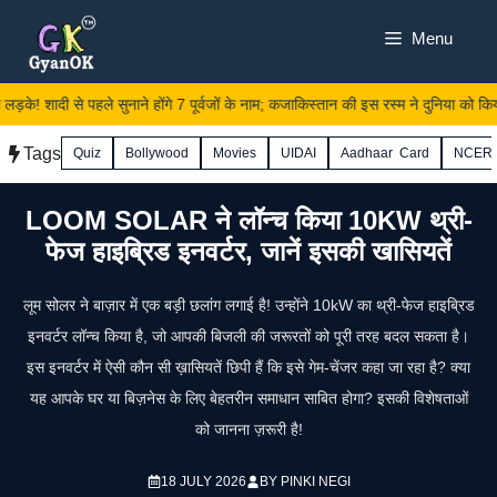
Skip
Menu
to
content
 लड़के! शादी से पहले सुनाने होंगे 7 पूर्वजों के नाम; कजाकिस्तान की इस रस्म ने दुनिया को किया
Tags
Quiz
Bollywood
Movies
UIDAI
Aadhaar Card
NCER
LOOM SOLAR ने लॉन्च किया 10KW थ्री-
फेज हाइब्रिड इनवर्टर, जानें इसकी खासियतें
लूम सोलर ने बाज़ार में एक बड़ी छलांग लगाई है! उन्होंने 10kW का थ्री-फेज हाइब्रिड
इनवर्टर लॉन्च किया है, जो आपकी बिजली की जरूरतों को पूरी तरह बदल सकता है।
इस इनवर्टर में ऐसी कौन सी ख़ासियतें छिपी हैं कि इसे गेम-चेंजर कहा जा रहा है? क्या
यह आपके घर या बिज़नेस के लिए बेहतरीन समाधान साबित होगा? इसकी विशेषताओं
को जानना ज़रूरी है!
18 JULY 2026
BY
PINKI NEGI