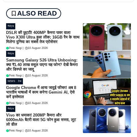
ALSO READ
गैजेट्स
DSLR की छुट्टी! 400MP कैमरा पावर वाला
Vivo X300 Ultra हुआ लीक; 16GB रैम के साथ
मिलेगा दुनिया का सबसे तेज प्रोसेसर
Pinki Negi
|
10 August 2026
गैजेट्स
Samsung Galaxy S26 Ultra Unboxing:
क्या ₹1.40 लाख वसूल पाएगा यह फोन? देखें कैमरा
और डिस्प्ले का जादू
Pinki Negi
|
10 August 2026
NEWS
टेक
Google Chrome में आया जादुई फीचर! अब 8
भारतीय भाषाओं में काम करेगा Gemini AI, ऐसे
करें इस्तेमाल
Pinki Negi
|
10 August 2026
गैजेट्स
Vivo का धमाका! 200MP कैमरा और
6000mAh बैटरी वाला 5G फोन हुआ सस्ता, लूट
लो डील
Pinki Negi
|
10 August 2026