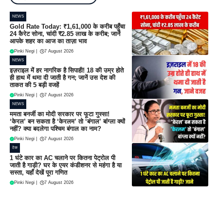
NEWS
Gold Rate Today: ₹1,61,000 के करीब पहुँचा
24 कैरेट सोना, चांदी ₹2.85 लाख के करीब; जानें
आपके शहर का आज का ताज़ा भाव
Pinki Negi
|
7 August 2026
NEWS
इज़राइल में हर नागरिक है सिपाही! 18 की उम्र होते
ही हाथ में थमा दी जाती है गन; जानें उस देश की
ताकत की 5 बड़ी वजहें
Pinki Negi
|
7 August 2026
NEWS
ममता बनर्जी का मोदी सरकार पर फूटा गुस्सा!
‘केरल’ बन सकता है ‘केरलम’ तो ‘बंगाल’ बांग्ला क्यों
नहीं? क्या बदलेगा पश्चिम बंगाल का नाम?
Pinki Negi
|
7 August 2026
टेक
1 घंटे कार का AC चलाने पर कितना पेट्रोल पी
जाती है गाड़ी? घर के एयर कंडीशनर से महंगा है या
सस्ता, यहाँ देखें पूरा गणित
Pinki Negi
|
7 August 2026