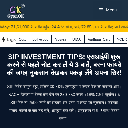
Skip
Menu
to
content
y: ₹1,61,000 के करीब पहुँचा 24 कैरेट सोना, चांदी ₹2.85 लाख के करीब; जानें आपके
Tags
Quiz
Bollywood
Movies
UIDAI
Aadhaar Card
NCER
SIP INVESTMENT TIPS: एसआईपी शुरू
करने से पहले नोट कर लें ये 3 बातें, वरना फायदे
की जगह नुकसान देखकर पकड़ लेंगे अपना सिर!
SIP निवेश दोगुना बढ़ा, लेकिन 30-40% एकाउंट्स में किस्त फेल की समस्या आम।
NACH सिस्टम में बैलेंस कम होने पर 250-750 रुपये +18% GST जुर्माना। 5
SIP फेल तो 2500 रुपये का झटका! लंबे समय में लाखों का नुकसान। विशेषज्ञ
सलाह: सैलरी के बाद डेट चुनें, अलर्ट्स चेक करें। अनुशासन से SIP वेल्थ बिल्डर
बनेगा।