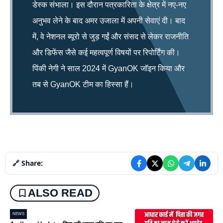
डेस्क संभाला। इस दौरान पत्रकारिता के क्षेत्र में नए-नए
अनुभव लेने के बाद अमर उजाला में अपनी सेवाएं दी। बाद
में, वे नेशनल ब्यूरो से जुड़ गईं और संसद से लेकर राजनीति
और डिफेंस जैसे कई महत्वपूर्ण विषयों पर रिपोर्टिंग की।
पिंकी नेगी ने साल 2024 में GyanOK जॉइन किया और
तब से GyanOK टीम का हिस्सा हैं।
🔗 Share:
ALSO READ
NEWS