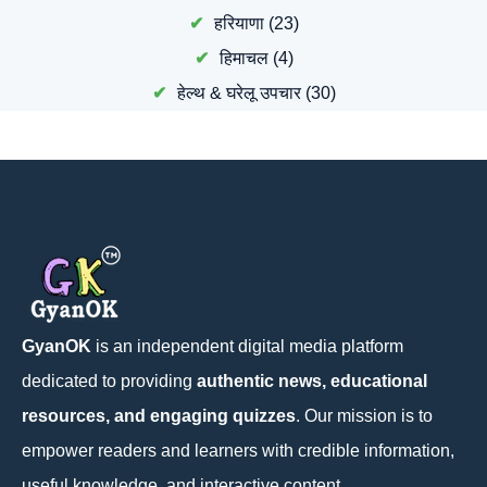
हरियाणा
(23)
हिमाचल
(4)
हेल्थ & घरेलू उपचार
(30)
GyanOK
is an independent digital media platform
dedicated to providing
authentic news, educational
resources, and engaging quizzes
. Our mission is to
empower readers and learners with credible information,
useful knowledge, and interactive content.