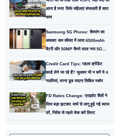
भारत का अनोखा रेलवे स्टेशन, जहां मर्दों का
आना है मना! सिर्फ महिलाएं संभालती हैं सारा
काम
Samsung 5G Phone: सैमसंग का
धमाका! कम कीमत में लाया 6500mAh
बैटरी और 50MP कैमरे वाला नया 5G
स्मार्टफोन
Credit Card Tips: पहला क्रेडिट
कार्ड लेने जा रहे हैं? भूलकर भी न करें ये 4
गलतियां, वरना डूब जाएगा सिबिल स्कोर
FD Rates Change: प्राइवेट बैंकों ने
दिया बड़ा झटका! मार्च से लागू हुई नई ब्याज
दरें, निवेश से पहले चेक करें लिस्ट