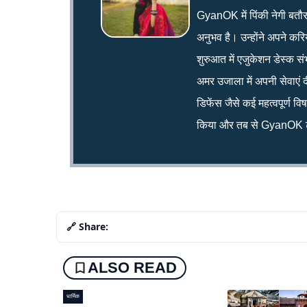
GyanOK में पिंकी नेगी बतौर न्य
अनुभव है। उन्होंने अपने क
शुरुआत में एजुकेशन डेस्क सं
अमर उजाला में अपनी सेवाएं द
डिफेंस जैसे कई महत्वपूर्ण व
किया और तब से GyanOK टी
🔗 Share:
ALSO READ
धार्मिक