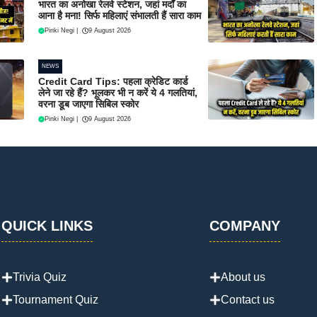
भारत का अनोखा रेलवे स्टेशन, जहां मर्दों का
आना है मना! सिर्फ महिलाएं संभालती हैं सारा काम
Pinki Negi
|
9 August 2026
NEWS
Credit Card Tips: पहला क्रेडिट कार्ड
लेने जा रहे हैं? भूलकर भी न करें ये 4 गलतियां,
वरना डूब जाएगा सिबिल स्कोर
Pinki Negi
|
9 August 2026
QUICK LINKS
COMPANY
Trivia Quiz
About us
Tournament Quiz
Contact us