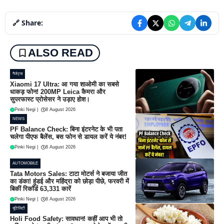
🔗 Share:
ALSO READ
गैजेट्स
Xiaomi 17 Ultra: आ गया शाओमी का सबसे
धाकड़ फोन! 200MP Leica कैमरा और
सुपरफास्ट प्रोसेसर ने उड़ाए होश।
Pinki Negi
|
8 August 2026
NEWS
PF Balance Check: बिना इंटरनेट के भी पता
चलेगा पीएफ बैलेंस, बस फोन से डायल करें ये नंबर!
Pinki Negi
|
8 August 2026
AUTOMOBILE
Tata Motors Sales: टाटा मोटर्स ने बजाया जीत
का डंका! हुंडई और महिंद्रा को छोड़ा पीछे, फरवरी में
बिकीं रिकॉर्ड 63,331 कारें
Pinki Negi
|
8 August 2026
यूटिलिटी
Holi Food Safety: सावधान! कहीं आप भी तो