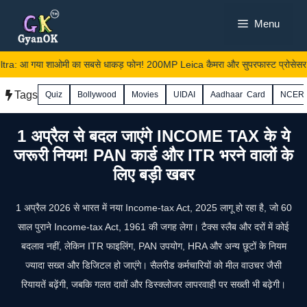
Skip
Menu
to
content
: आ गया शाओमी का सबसे धाकड़ फोन! 200MP Leica कैमरा और सुपरफास्ट प्रोसेसर ने
Tags
Quiz
Bollywood
Movies
UIDAI
Aadhaar Card
NCER
1 अप्रैल से बदल जाएंगे INCOME TAX के ये
जरूरी नियम! PAN कार्ड और ITR भरने वालों के
लिए बड़ी खबर
1 अप्रैल 2026 से भारत में नया Income‑tax Act, 2025 लागू हो रहा है, जो 60
साल पुराने Income‑tax Act, 1961 की जगह लेगा। टैक्स स्लैब और दरों में कोई
बदलाव नहीं, लेकिन ITR फाइलिंग, PAN उपयोग, HRA और अन्य छूटों के नियम
ज्यादा सख्त और डिजिटल हो जाएंगे। सैलरीड कर्मचारियों को मील वाउचर जैसी
रियायतें बढ़ेंगी, जबकि गलत दावों और डिस्क्लोजर लापरवाही पर सख्ती भी बढ़ेगी।