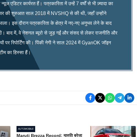
ूज एडिटर कार्यरत हैं। पत्रकारिता में उन्हें 7 वर्षों से भी ज़्यादा का
रियर की शुरुआत साल 2018 में NVSHQ से की थी, जहाँ उन्होंने
भाला। इस दौरान पत्रकारिता के क्षेत्र में नए-नए अनुभव लेने के बाद
ी। बाद में, वे नेशनल ब्यूरो से जुड़ गईं और संसद से लेकर राजनीति और
िषयों पर रिपोर्टिंग की। पिंकी नेगी ने साल 2024 में GyanOK जॉइन
म का हिस्सा हैं।
AUTOMOBILE
Maruti Brezza Record: मारुति ब्रेजा