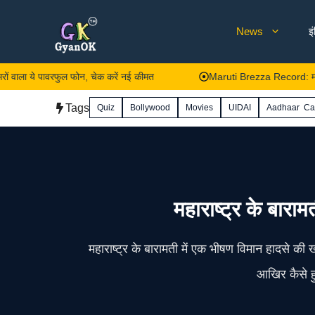
Skip
News
इ
to
content
पावरफुल फोन, चेक करें नई कीमत
Maruti Brezza Record: मारुति ब्रेजा क
Tags
Quiz
Bollywood
Movies
UIDAI
Aadhaar Ca
महाराष्ट्र के बाराम
महाराष्ट्र के बारामती में एक भीषण विमान हादसे की
आखिर कैसे हु