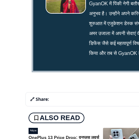
GyanOK में पिंकी नेगी बतौर न्य
अनुभव है। उन्होंने अपने क
शुरुआत में एजुकेशन डेस्क सं
अमर उजाला में अपनी सेवाएं द
डिफेंस जैसे कई महत्वपूर्ण व
किया और तब से GyanOK टी
🔗 Share:
ALSO READ
गैजेट्स
OnePlus 13 Price Drop: वनप्लस लवर्स