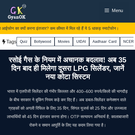
Skip
Menu
to
content
आईफोन का क्यों करना इंतजार? कम कीमत में मिल रहे हैं ये 5 धाकड़ स्मार्टफोन।
Tags
Quiz
Bollywood
Movies
UIDAI
Aadhaar Card
NCER
रसोई गैस के नियम में अचानक बदलाव! अब 35
दिन बाद ही मिलेगा दूसरा LPG सिलेंडर, जानें
नया कोटा सिस्टम
भारत में एलपीजी सिलेंडर की गंभीर किल्लत और 400–600 रुपये/किलो की भागदौड़
के बीच सरकार ने बुकिंग नियम कड़े कर दिए हैं। अब डबल-सिलेंडर कनेक्शन वाले
ग्राहकों को अगली रिफिल के लिए 35 दिन, सिंगल यूजर्स को 25 दिन और उज्ज्वला
लाभार्थियों को 45 दिन इंतजार करना होगा। OTP सत्यापन अनिवार्य है; कालाबाजारी
रोकने व समान आपूर्ति के लिए यह कदम लिया गया है।