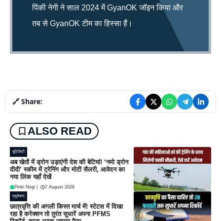
पिंकी नेगी ने साल 2024 में GyanOK जॉइन किया और
तब से GyanOK टीम का हिस्सा हैं।
🔗 Share:
ALSO READ
यूटिलिटी
अब खेतों में ड्रोन उड़ाएंगी देश की बेटियां! ‘नमो ड्रोन
दीदी’ स्कीम में ट्रेनिंग और मोटी सैलरी, आवेदन का
नया लिंक यहाँ देखें
Pinki Negi
|
7 August 2026
एजुकेशन
छात्रवृत्ति की अगली किस्त मार्च में! स्टेटस में दिखा
रहा है करेक्शन तो तुरंत सुधारें अपना PFMS